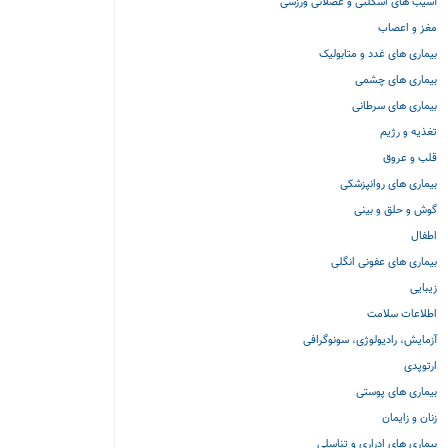
آسیب های اسکلتی و عضلانی ورزشی
مغز و اعصاب
بیماری های غدد و متابولیک
بیماری های چشمی
بیماری های سرطانی
تغذیه و رژیم
قلب و عروق
بیماری های روانپزشکی
گوش و حلق و بینی
اطفال
بیماری های عفونی انگلی
زیبایی
اطلاعات سلامت
آزمایش، رادیولوژی، سونوگرافی
ارتوپدی
بیماری های پوستی
زنان و زایمان
بیماری های ادراری و تناسلی