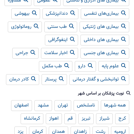
بیماری های ادراری و تناسلی
عمومی
مشاوره
بیماری‌های تنفسی
دندانپزشکی
بیهوشی
بیماری های ژنتیکی
طب سنتی
روماتولوژی
بیماری های داخلی
اینفوگرافی
بیماری های جنسی
اخبار سلامت
جراحی
علوم پایه
دارو
طب مکمل
توانبخشی و گفتار درمانی
پرستار
کادر درمان
نوبت پزشکان بر اساس شهر
همه شهرها
نامشخص
تهران
مشهد
اصفهان
کرج
شیراز
تبریز
قم
اهواز
کرمانشاه
ارومیه
رشت
زاهدان
همدان
کرمان
یزد