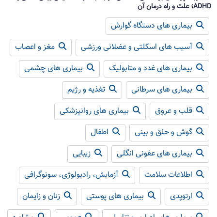
ADHD؛ علت و راه درمان آن
بیماری های دستگاه گوارش
آسیب های اسکلتی و عضلانی ورزشی
مغز و اعصاب
بیماری های غدد و متابولیک
بیماری های چشمی
بیماری های سرطانی
تغذیه و رژیم
قلب و عروق
بیماری های روانپزشکی
گوش و حلق و بینی
اطفال
بیماری های عفونی انگلی
زیبایی
اطلاعات سلامت
آزمایش، رادیولوژی، سونوگرافی
ارتوپدی
بیماری های پوستی
زنان و زایمان