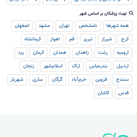
نوبت پزشکان بر اساس شهر
همه شهرها
نامشخص
تهران
مشهد
اصفهان
کرج
شیراز
تبریز
قم
اهواز
کرمانشاه
ارومیه
رشت
زاهدان
همدان
کرمان
یزد
اردبیل
بندرعباس
اراک
اسلام‌شهر
زنجان
سنندج
قزوین
خرم‌آباد
گرگان
ساری
شهریار
قدس
کاشان