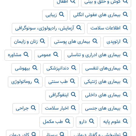
گوش و حلق و بینی
اطفال
بیماری های عفونی انگلی
زیبایی
اطلاعات سلامت
آزمایش، رادیولوژی، سونوگرافی
ارتوپدی
بیماری های پوستی
زنان و زایمان
بیماری های ادراری و تناسلی
عمومی
مشاوره
بیماری‌های تنفسی
دندانپزشکی
بیهوشی
بیماری های ژنتیکی
طب سنتی
روماتولوژی
بیماری های داخلی
اینفوگرافی
بیماری های جنسی
اخبار سلامت
جراحی
علوم پایه
دارو
طب مکمل
توانبخشی و گفتار درمانی
پرستار
کادر درمان