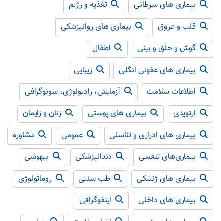
بیماری های سرطانی
تغذیه و رژیم
قلب و عروق
بیماری های روانپزشکی
گوش و حلق و بینی
اطفال
بیماری های عفونی انگلی
زیبایی
اطلاعات سلامت
آزمایش، رادیولوژی، سونوگرافی
ارتوپدی
بیماری های پوستی
زنان و زایمان
بیماری های ادراری و تناسلی
عمومی
مشاوره
بیماری‌های تنفسی
دندانپزشکی
بیهوشی
بیماری های ژنتیکی
طب سنتی
روماتولوژی
بیماری های داخلی
اینفوگرافی