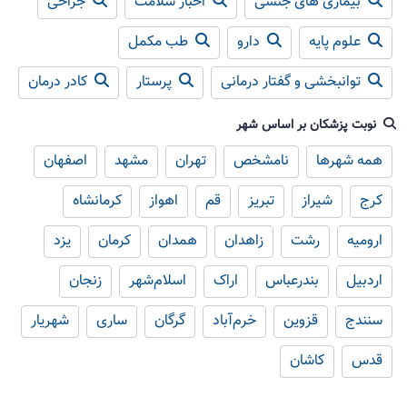
بیماری های جنسی
اخبار سلامت
جراحی
علوم پایه
دارو
طب مکمل
توانبخشی و گفتار درمانی
پرستار
کادر درمان
نوبت پزشکان بر اساس شهر
همه شهرها
نامشخص
تهران
مشهد
اصفهان
کرج
شیراز
تبریز
قم
اهواز
کرمانشاه
ارومیه
رشت
زاهدان
همدان
کرمان
یزد
اردبیل
بندرعباس
اراک
اسلام‌شهر
زنجان
سنندج
قزوین
خرم‌آباد
گرگان
ساری
شهریار
قدس
کاشان