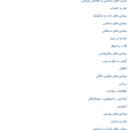
آسیب های اسکلتی و عضلانی ورزشی
مغز و اعصاب
بیماری های غدد و متابولیک
بیماری های چشمی
بیماری های سرطانی
تغذیه و رژیم
قلب و عروق
بیماری های روانپزشکی
گوش و حلق و بینی
اطفال
بیماری های عفونی انگلی
زیبایی
اطلاعات سلامت
آزمایش، رادیولوژی، سونوگرافی
ارتوپدی
بیماری های پوستی
زنان و زایمان
بیماری های ادراری و تناسلی