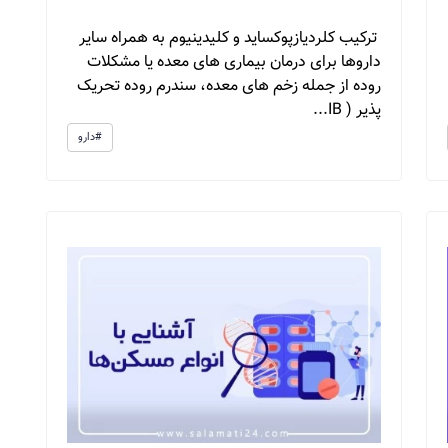
ترکیب کلردیازپوکساید و کلیدینیوم به همراه سایر
داروها برای درمان بیماری های معده یا مشکلات
روده از جمله زخم های معده، سندرم روده تحریک
پذیر ( IB...
#دارو