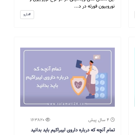
نوروبیون فورته در د...
#دارو
4 سال پیش
163820
تمام آنچه که درباره داروی لیبراکیم باید بدانید