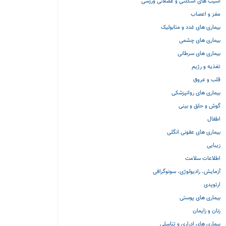
آسیب های اسکلتی و عضلانی ورزشی
مغز و اعصاب
بیماری های غدد و متابولیک
بیماری های چشمی
بیماری های سرطانی
تغذیه و رژیم
قلب و عروق
بیماری های روانپزشکی
گوش و حلق و بینی
اطفال
بیماری های عفونی انگلی
زیبایی
اطلاعات سلامت
آزمایش، رادیولوژی، سونوگرافی
ارتوپدی
بیماری های پوستی
زنان و زایمان
بیماری های ادراری و تناسلی