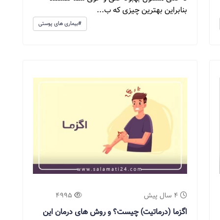
بنابراین بهترین چیزی که ب...
#بیماری های پوستی
4 سال پیش
4995
اگزما (درماتیت) چیست؟ و روش های درمان این