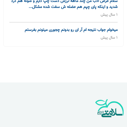
سلام عرض ادب من چند ماهه لرزش دست چپ دارم و شونه هم درد
شدید و اینکه پای چپم هم عضله ش سفت شده مشکل...
1 سال پیش
میخوام جواب نتیجه ام آر ای رو بدونم چجوری میتونم بفرستم
1 سال پیش