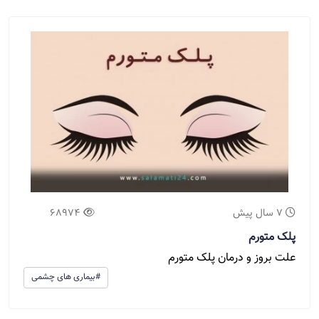
7 سال پیش
68974
پلک متورم
علت بروز و درمان پلک متورم
#بیماری های چشمی