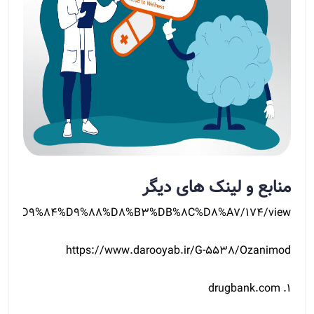
منابع و لینک های دیگر
/%D9%88%D9%84%D9%88%D8%B3%DB%8C%D8%A7/174/view/
https://www.darooyab.ir/G-5538/Ozanimod
1. drugbank.com