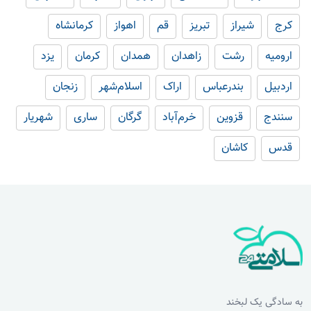
کرج
شیراز
تبریز
قم
اهواز
کرمانشاه
ارومیه
رشت
زاهدان
همدان
کرمان
یزد
اردبیل
بندرعباس
اراک
اسلام‌شهر
زنجان
سنندج
قزوین
خرم‌آباد
گرگان
ساری
شهریار
قدس
کاشان
به سادگی یک لبخند