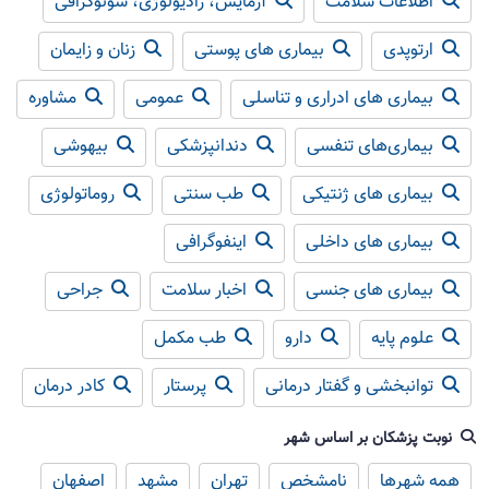
اطلاعات سلامت
آزمایش، رادیولوژی، سونوگرافی
ارتوپدی
بیماری های پوستی
زنان و زایمان
بیماری های ادراری و تناسلی
عمومی
مشاوره
بیماری‌های تنفسی
دندانپزشکی
بیهوشی
بیماری های ژنتیکی
طب سنتی
روماتولوژی
بیماری های داخلی
اینفوگرافی
بیماری های جنسی
اخبار سلامت
جراحی
علوم پایه
دارو
طب مکمل
توانبخشی و گفتار درمانی
پرستار
کادر درمان
نوبت پزشکان بر اساس شهر
همه شهرها
نامشخص
تهران
مشهد
اصفهان