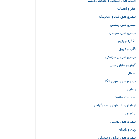
آسیب های اسکلتی و عضلانی ورزشی
مغز و اعصاب
بیماری های غدد و متابولیک
بیماری های چشمی
بیماری های سرطانی
تغذیه و رژیم
قلب و عروق
بیماری های روانپزشکی
گوش و حلق و بینی
اطفال
بیماری های عفونی انگلی
زیبایی
اطلاعات سلامت
آزمایش، رادیولوژی، سونوگرافی
ارتوپدی
بیماری های پوستی
زنان و زایمان
بیماری های ادراری و تناسلی