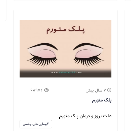
7 سال پیش
68974
پلک متورم
علت بروز و درمان پلک متورم
#بیماری های چشمی