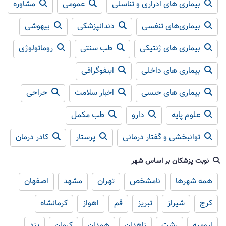
بیماری های ادراری و تناسلی
عمومی
مشاوره
بیماری‌های تنفسی
دندانپزشکی
بیهوشی
بیماری های ژنتیکی
طب سنتی
روماتولوژی
بیماری های داخلی
اینفوگرافی
بیماری های جنسی
اخبار سلامت
جراحی
علوم پایه
دارو
طب مکمل
توانبخشی و گفتار درمانی
پرستار
کادر درمان
نوبت پزشکان بر اساس شهر
همه شهرها
نامشخص
تهران
مشهد
اصفهان
کرج
شیراز
تبریز
قم
اهواز
کرمانشاه
ارومیه
رشت
زاهدان
همدان
کرمان
یزد