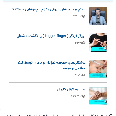
علائم بیماری های عروقی مغز چه چیزهایی هستند؟
2323
تریگر فینگر ( trigger finger ) یا انگشت ماشه‌ای
4169
بدشکلی‌های جمجمه نوزادان و درمان توسط کلاه
اصلاحی جمجمه
8650
سندروم تونل کارپال
44333