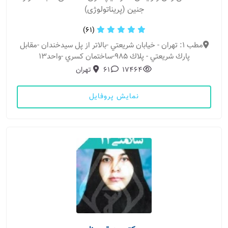
جنین (پریناتولوژی)
(61)
مطب 1: تهران - خيابان شريعتي -بالاتر از پل سيدخندان -مقابل
پارك شريعتي - پلاك 985-ساختمان كسري -واحد13
17464
61
تهران
نمایش پروفایل