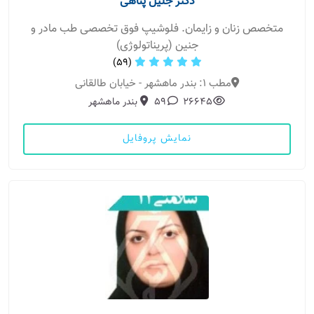
دکتر جلیل پناهی
متخصص زنان و زایمان. فلوشیپ فوق تخصصی طب مادر و
جنین (پریناتولوژی)
(59)
مطب 1: بندر ماهشهر - خیابان طالقانی
26645
59
بندر ماهشهر
نمایش پروفایل