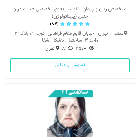
متخصص زنان و زایمان. فلوشیپ فوق تخصصی طب مادر و
جنین (پریناتولوژی)
(84)
مطب 1: تهران - خیابان قایم مقام فراهانی، کوچه 4، پلاک20،
واحد 3، ساختمان پزشکان شفا
35704
84
تهران
نمایش پروفایل