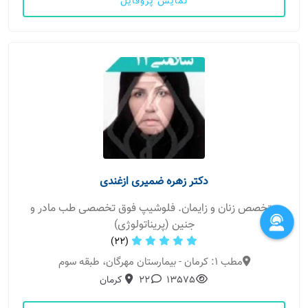
نمایش پروفایل
دکتر زهره ضمیری ازغندی
متخصص زنان و زایمان. فلوشیپ فوق تخصصی طب مادر و
جنین (پریناتولوژی)
(22)
مطب 1: کرمان - بیمارستان مهرگان، طبقه سوم
13575
22
کرمان