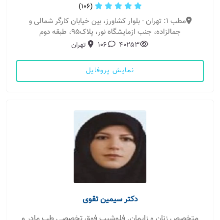
(106)
مطب 1: تهران - بلوار کشاورز، بین خیابان کارگر شمالی و
جمالزاده، جنب ازمایشگاه نور، پلاک۹۵، طبقه دوم
40253
106
تهران
نمایش پروفایل
دکتر سیمین تقوی
متخصص زنان و زایمان. فلوشیپ فوق تخصصی طب مادر و