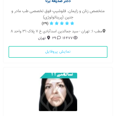
دکتر صدیقه برنا
متخصص زنان و زایمان. فلوشیپ فوق تخصصی طب مادر و
جنین (پریناتولوژی)
(29)
مطب 1: تهران - سید جمالدین اسدآبادی خ ۷ پلاک ۳۱ واحد ۸
16477
29
تهران
نمایش پروفایل