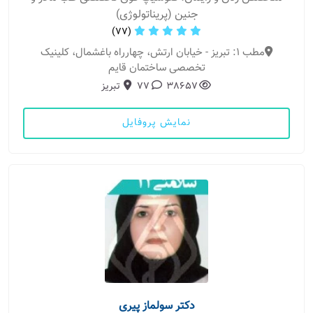
جنین (پریناتولوژی)
(77)
مطب 1: تبریز - خیابان ارتش، چهارراه باغشمال، کلینیک
تخصصی ساختمان قایم
38657
77
تبریز
نمایش پروفایل
دکتر سولماز پیری