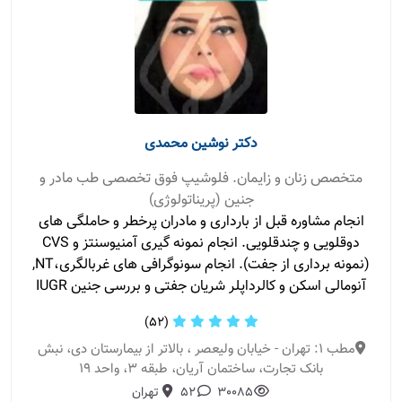
دکتر نوشین محمدی
متخصص زنان و زایمان. فلوشیپ فوق تخصصی طب مادر و
جنین (پریناتولوژی)
انجام مشاوره قبل از بارداری و مادران پرخطر و حاملگی های
دوقلویی و چندقلویی. انجام نمونه گیری آمنیوسنتز و CVS
(نمونه برداری از جفت). انجام سونوگرافی های غربالگری،NT,
آنومالی اسکن و کالرداپلر شریان جفتی و بررسی جنین IUGR
(52)
مطب 1: تهران - خیابان ولیعصر ، بالاتر از بیمارستان دی، نبش
بانک تجارت، ساختمان آریان، طبقه 3، واحد 19
30085
52
تهران