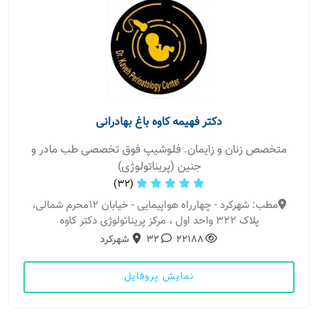
دکتر فهیمه کاوه باغ بهادرانی
متخصص زنان و زایمان. فلوشیپ فوق تخصصی طب مادر و
جنین (پریناتولوژی)
(32)
مطب: شهرکرد - چهارراه هواپیمایی - خیابان ۱۲محرم شمالی،
پلاک ۳۲۲ واحد اول ، مرکز پریناتولوژی دکتر کاوه
22188
32
شهرکرد
نمایش پروفایل