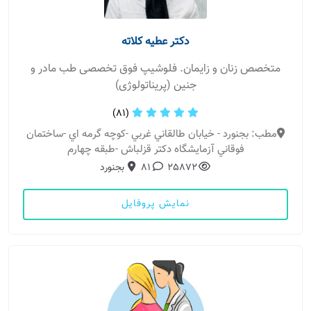
دکتر عطیه کلاته
متخصص زنان و زایمان. فلوشیپ فوق تخصصی طب مادر و
جنین (پریناتولوژی)
(81)
مطب: بجنورد - خيابان طالقاني غربي -كوچه گرمه اي -ساختمان
فوقاني آزمايشگاه دكتر قزلباش -طبقه چهارم
25872
81
بجنورد
نمایش پروفایل