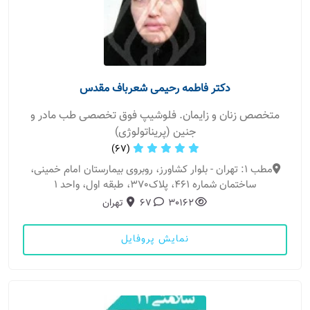
دکتر فاطمه رحیمی شعرباف مقدس
متخصص زنان و زایمان. فلوشیپ فوق تخصصی طب مادر و
جنین (پریناتولوژی)
(67)
مطب 1: تهران - بلوار کشاورز، روبروی بیمارستان امام خمینی،
ساختمان شماره 461، پلاک370، طبقه اول، واحد 1
30162
67
تهران
نمایش پروفایل