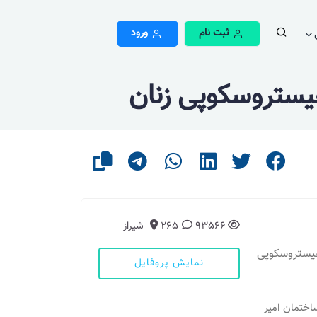
ثبت نام
ورود
یستروسکوپی زنان
93566
265
شیراز
هیستروسکوپی
نمایش پروفایل
اختمان امیر