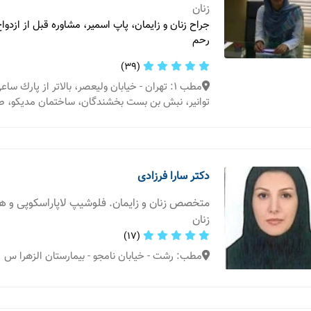
زنان
جراح زنان و زایمان، پاپ اسمیر، مشاوره قبل از ازدواج
رحم
(39)
مطب 1: تهران - خیابان ولیعصر، بالاتر از پارك سا
توانیر، نبش بن بست بخشندگان، ساختمان مدیكو، طبقه٤، واح
دکتر سارا فرزادی
متخصص زنان و زایمان. فلوشیپ لاپاراسکوپی و 
زنان
(17)
مطب: رشت - خيابان نامجو - بيمارستان الزهرا س