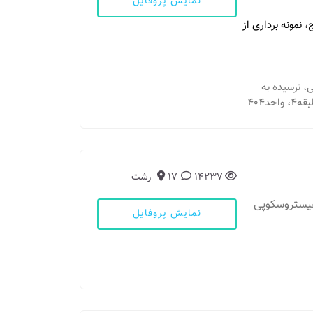
نمایش پروفایل
، نمونه برداری از
عی، نرسیده به
د٤٠٤
14237
17
رشت
هیستروسکوپی
نمایش پروفایل