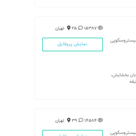
15387
25
تهران
هیستروسکوپی
نمایش پروفایل
خیابان بخشایش،
بقه
14584
39
تهران
هیستروسکوپی