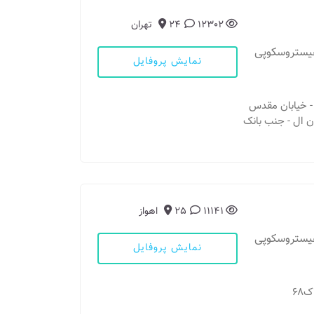
12302
24
تهران
هیستروسکوپی
نمایش پروفایل
یه - خیابان مقدس
ان ال - جنب بانک
11141
25
اهواز
هیستروسکوپی
نمایش پروفایل