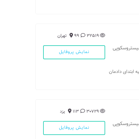
32519
99
تهران
هیستروسکوپی
نمایش پروفایل
تیه ابتدای دادمان
30729
113
یزد
هیستروسکوپی
نمایش پروفایل