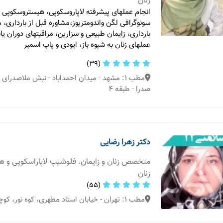
زنان
انجام عملهای پیشرفته لاپاروسکوپی، هیستروسکوپی و 
سونوگرافی لگن واندومتریوز،مشاوره قبل از بارداری، م
بارداری، زایمان طبیعی و سزارین، مراقبتهای دوران ی
عملهای زنان به شیوه باز، ایودی و پاپ اسمیر
(39)
صدرا - طبقه ۴
دکتر زهرا رضایی
متخصص زنان و زایمان. فلوشیپ لاپاراسکوپی و 
زنان
(55)
مطب 1: تهران - خیابان استاد مطهری، کوه نور، کوچه دوم، پلاک30