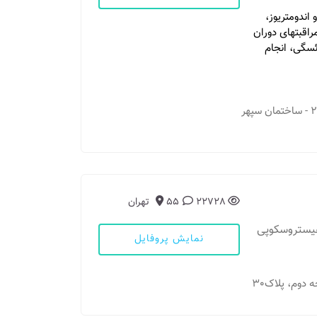
اندومتریوز،
راقبتهای دوران
ائسگی، انجام
مطب 1: مشهد - میدان احمداباد - نبش ملاصدرای ۲ - ساختمان سپهر
22728
55
تهران
هیستروسکوپی
نمایش پروفایل