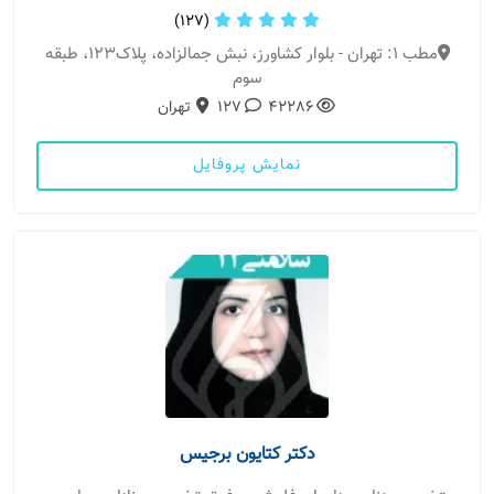
(127)
مطب 1: تهران - بلوار کشاورز، نبش جمالزاده، پلاک123، طبقه
سوم
42286
127
تهران
نمایش پروفایل
دکتر کتایون برجیس