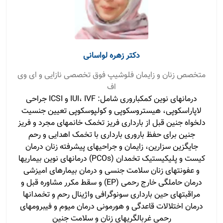
دکتر زهره لواسانی
متخصص زنان و زایمان فلوشیپ فوق تخصصی نازایی و ای وی
اف
درمان‏های نوین کمک‏باروری شامل: IUI، IVF و ICSI جراحی
لاپاراسکوپی، هیستروسکوپی و کولپوسکوپی تعیین جنسیت
دلخواه جنین قبل از بارداری فریز تخمک خانم‏های مجرد و فریز
جنین برای حفظ باروری بارداری با تخمک اهدایی و رحم
جایگزین سزارین، زایمان و جراحی‏های پیشرفته زنان درمان
کیست و پلی‏کیستیک تخمدان (PCOs) درمان‏های نوین بیماری‏ها
و عفونت‏های زنان سلامت جنسی و درمان بیمارهای امیزشی
درمان حاملگی خارج رحمی (EP) و سقط مکرر مشاوره قبل و
مراقبت‏های حین بارداری سونوگرافی واژینال رحم و تخمدان‏ها
درمان اختلالات قاعدگی و هورمونی درمان میوم و فیبروم‏های
رحمی غربالگری‏های زنان و سلامت جنین