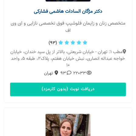
دکتر مژگان السادات هاشمی فشارکی
متخصص زنان و زایمان فلوشیپ فوق تخصصی نازایی و ای وی
اف
(93)
مطب 1: تهران - خیابان شریعتی، بالاتر از پل سید خندان، خیابان
خواجه عبداله انصاری، نبش خیابان هفتم، پلاک2، طبقه 5، واحد
10
22033
93
تهران
دریافت نوبت (بدون کارمزد)