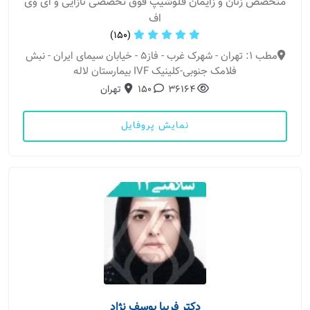
متخصص زنان و زایمان فلوشیپ فوق تخصصی نازایی و ای وی
اف
(150)
مطب 1: تهران - شهرک غرب - فاز۵ - خیابان سیمای ایران - نبش
فلامک جنوبی-کلینیک IVF بیمارستان لاله
36164
150
تهران
نمایش پروفایل
دکتر فریبا یوسف نژاد