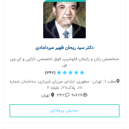
دکتر سید ریحان ظهیر میردامادی
متخصص زنان و زایمان فلوشیپ فوق تخصصی نازایی و ای وی
اف
(342)
مطب 1: تهران - مطهری، ابتدای میرزای شیرازی، ساختمان شماره
111، پلاک211، طبقه 2
90629
342
تهران
نمایش پروفایل