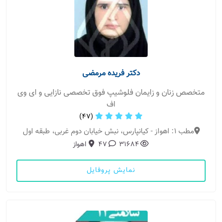
دکتر فریده مرمضی
متخصص زنان و زایمان فلوشیپ فوق تخصصی نازایی و ای وی
اف
(47)
مطب 1: اهواز - کیانپارس، نبش خیابان دوم غربی، طبقه اول
31684
47
اهواز
نمایش پروفایل