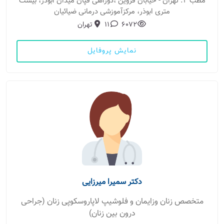
مطب 2: تهران - خیابان قزوین ،دوراهی قپان میدان ابوذر، بیست
متری ابوذر، مرکزآموزشی درمانی ضیائیان
6072
11
تهران
نمایش پروفایل
دکتر سمیرا میرزایی
متخصص زنان وزایمان و فلوشیپ لاپاروسکوپی زنان (جراحی
درون بین زنان)