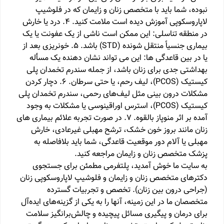
نبوده، شما باید با متخصص زنان و زایمان که در فلوشیپ
لاپاروسکوپی آموزش دیده است ملامت کنید. 4. درد یا خارش
در منطقه تناسلی: این ممکن است ناشی از یک عفونت یا یک
بیماری جنسیاً منتقل شونده (STD) باشد. 5. خونریزی بعد از
یا در بین قاعدگی ها: این می تواند نشان دهنده یک مسأله
بهداشتی جدی برای زنان باشد، از جمله سندرم تخمدان پلی
کیستیک (PCOS)، لیف رحم، یا حتی سرطان. 6. دچار کردن
مشکلات درون بینی مثل لیف‌های رحمی، سندرم تخمدان پلی
کیستیک (PCOS)، استرس اوراقینوسی یا مشکلات به وجود
آمده بر اثر منوپاز بالقوه. 7. در صورت تجربه علائم بیماری های
زنان مانند بروز خون خشک، ترشح مهبلی غیرعادی، خارش
مهبلی یا آلام دور موقعیت قاعدگی، شما باید بلافاصله به
پزشک متخصص زنان و زایمان مراجعه کنید.
به سایت ما خوش آمدید، پلتفرمی مطمئن برای جستجوی
دکترهای متخصص زنان و زایمان و فلوشیپ لاپاروسکوپی زنان
(جراحی درون بین زنان). تخصص و تجربیات گسترده
متخصصان ما در این زمینه، آنها را به یکی از گزینه‌های ایده‌آل
برای درمان و پیگیری مسائل پیچیده و چالش‌برانگیز سلامت