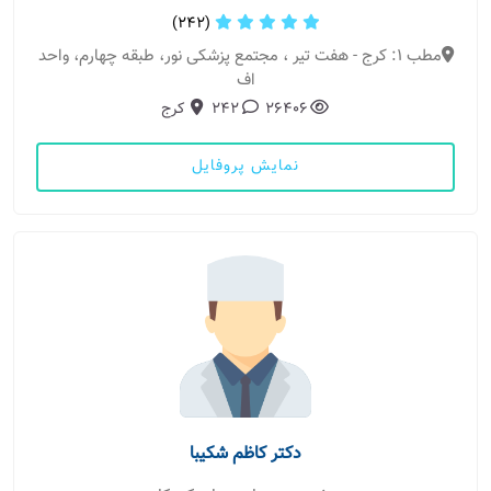
(242)
مطب 1: کرج - هفت تیر ، مجتمع پزشکی نور، طبقه چهارم، واحد
اف
26406
242
کرج
نمایش پروفایل
دکتر کاظم شکیبا