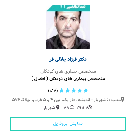
دکتر فرزاد جلالی فر
متخصص بیماری های کودکان
متخصص بیماری های کودکان ( اطفال )
(188)
مطب 1: شهریار - اندیشه، فاز یک، بین 4 و 5 غربی، ،پلاک574
29121
188
شهریار
نمایش پروفایل