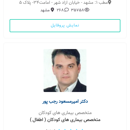
مطب 1: مشهد - خیابان ازاد شهر - امامت34- پلاک 5
35758
268
مشهد
نمایش پروفایل
دکتر امیرمسعود رجب پور
متخصص بیماری های کودکان
متخصص بیماری های کودکان ( اطفال )