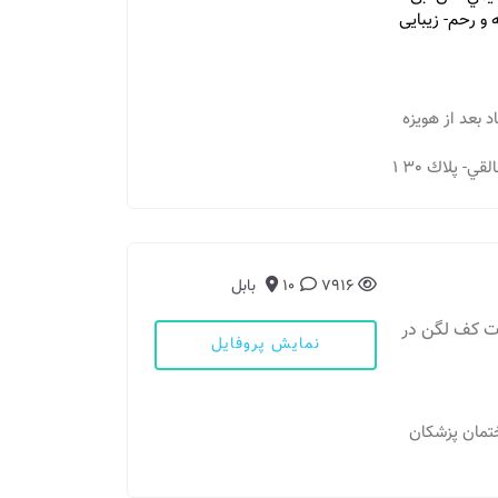
 و رحم- زيبايی
اد بعد از هويزه
7916
10
بابل
ات کف لگن در
نمایش پروفایل
تمان پزشکان