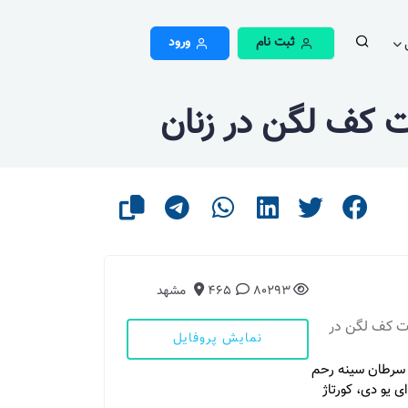
ثبت نام
ورود
ت کف لگن در زنان
80293
465
مشهد
ات کف لگن در
نمایش پروفایل
ی سرطان سینه رحم
ی یو دی، کورتاژ