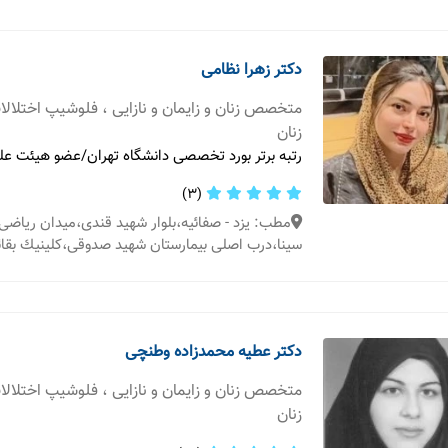
دکتر زهرا نظامی
متخصص زنان و زایمان و نازایی ، فلوشیپ اختلال
زنان
رتبه برتر بورد تخصصی دانشگاه تهران/عضو هیئت عل
(3)
مطب: یزد - صفائيه،بلوار شهيد قندی،ميدان رياضی،
سينا،درب اصلی بيمارستان شهيد صدوقی،كلينيك بقائ
دکتر عطیه محمدزاده وطنچی
متخصص زنان و زایمان و نازایی ، فلوشیپ اختلال
زنان