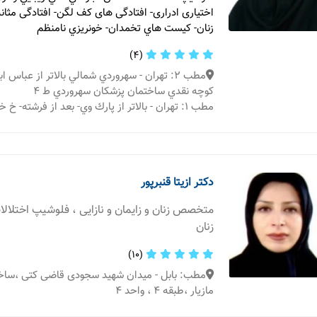
اختياری ادراری- افتادگی های كف لگن- افتادگی مثانه
زنان- كيست هاي تخمدان- خونريزي نامنظم
(4)
مطب 2: تهران - سهروردي شمالي بالاتر از عباس اب
كوچه نقدي ساختمان پزشكان سهروردي ط ٤
مطب 1: تهران - بالاتر از پارك وي- بعد از فرشته- خ خالقي- پلاك 30 1
دکتر ازیتا قنبرپور
متخصص زنان و زایمان و نازایی ، فلوشیپ اختلال
زنان
(10)
مطب: بابل - میدان شهید سجودی قاضی کتی ،ساخ
مازیار ،طبقه 4 ، واحد 4