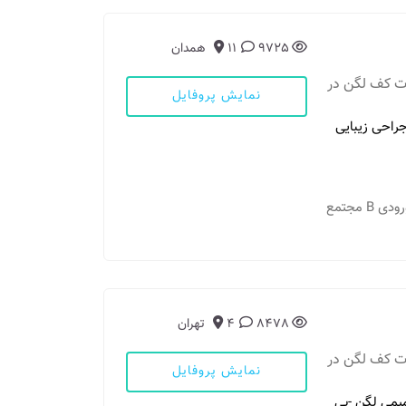
9725
11
همدان
ات کف لگن در
نمایش پروفایل
جراحی زیبایی
مطب 1: همدان - خیابان طالقانی- تقاطع فرهنگ- ورودی B مجتمع
8478
4
تهران
ات کف لگن در
نمایش پروفایل
يمي لگن -بی