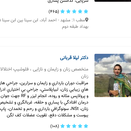
سرپایی، گذاشتن پساری
(465)
بهداد طبقه دوم
دکتر لیلا قربانی
متخصص زنان و زایمان و نازایی ، فلوشیپ اختلال
زنان
مراقبت دوران بارداري و زايمان و سزارين، جراحي ها
هاي زيبايي زنان، لبياپلاستي، جراحي بي اختياري ادر
و پرولاپس مثانه و روده، انجا
درمان افتادگي با پساري و حلقه، غربالگري و تشخي
زنان، NSt، سونوگرافي بارداري و رحم و تخمدان، پ
يبوست و مشكلات دفع، تقويت عضلات كف لگن
(108)