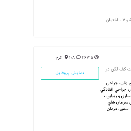
مطب 1: مشهد - احمد آباد، ابن سینا بین ابن سینا 5 و 7 ساختمان
26715
108
کرج
ات کف لگن در
نمایش پروفایل
ي زنان، جراحي
ار، جراحي افتادگي
م ليزر و RF جهت جوان سازي و زيبايي ،
ص سرطان هاي
اپ اسمير، درمان