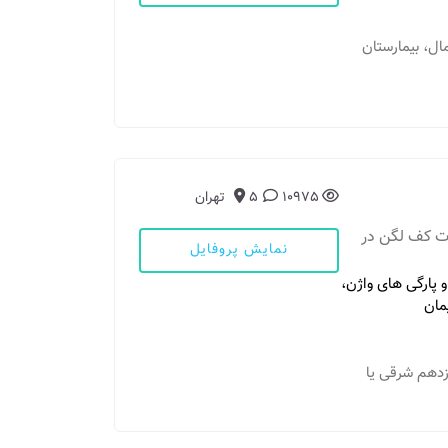
شمال، بیمارستان
10975
5
تهران
ات کف لگن در
نمایش پروفایل
و پارگی های واژن،
یمان
یازدهم شرقی یا