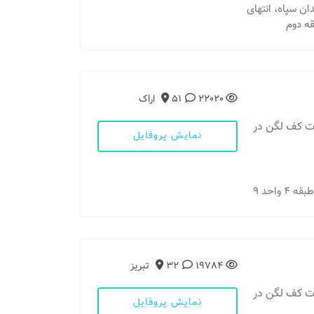
یدان سپاه، انتهای
22020
51
اراک
ات کف لگن در
نمایش پروفایل
19784
32
تبریز
ات کف لگن در
نمایش پروفایل