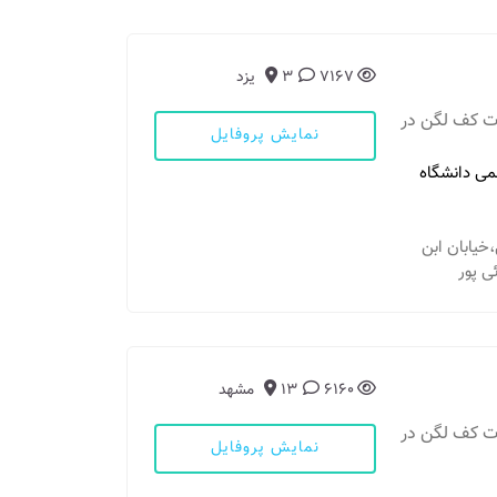
7167
3
یزد
ات کف لگن در
نمایش پروفایل
می دانشگاه
خيابان ابن
ی پور
6160
13
مشهد
ات کف لگن در
نمایش پروفایل