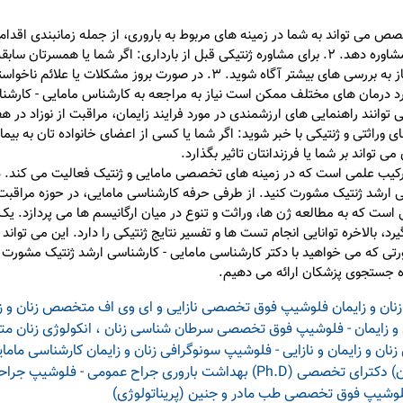
صص می تواند به شما در زمینه های مربوط به باروری، از جمله زمانبندی اقدام 
مقدار استرس که ممکن است بر باروری تاثیر بگذارد، مشاوره دهد. 2. برای مشاوره ژنتیکی قبل از باردا
مشاور ژنتیک می تواند به شما کمک کند تا از ریسک نیاز به بررسی های بیشتر آگاه
وانند راهنمایی های ارزشمندی در مورد فرایند زایمان، مراقبت از نوزاد در ه
در مورد بیماری های وراثتی و ژنتیکی با خبر شوید: اگر شما یا کسی از اعضای خانواده تان
 تواند بر شما یا فرزندانتان تاثیر بگذارد.
 ترکیب علمی است که در زمینه های تخصصی مامایی و ژنتیک فعالیت می کند.
اسی ارشد ژنتیک مشورت کنید. از طرفی حرفه کارشناسی مامایی، در حوزه مراقب
ست که به مطالعه ژن ها، وراثت و تنوع در میان ارگانیسم ها می پردازد. یک 
یرد، بالاخره توانایی انجام تست ها و تفسیر نتایج ژنتیکی را دارد. این می توان
رتی که می خواهید با دکتر کارشناسی مامایی - کارشناسی ارشد ژنتیک مشورت ک
وزه جستجوی پزشکان ارائه می دهیم.
ن و زایمان فلوشیپ فوق تخصصی نازایی و ای وی اف
متخصص زنان و زا
 زایمان - فلوشیپ فوق تخصصی سرطان شناسی زنان ، انکولوژی زنان
متخ
ن و زایمان و نازایی - فلوشیپ سونوگرافی زنان و زایمان
کارشناسی مامای
)
دکترای تخصصی (Ph.D) بهداشت باروری
جراح عمومی - فلوشیپ جراح
لوشیپ فوق تخصصی طب مادر و جنین (پریناتولوژی)