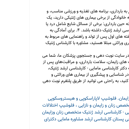
به بارداری، برنامه های تغذیه و ورزشی مناسب، و
ری: اگر شما یا همسرتان سابقه خانوادگی از برخی بیماری های ژنتیکی دارید، یک
 شوید. 3. در صورت بروز مشکلات یا علائم ناخواسته حین بارداری: برخی از مسائل شایع شامل درد یا
خونریزی، نگرانی از میزان رشد جنین، یا سوالات در مورد درمان های مختلف ممکن است نیاز به مراجعه به کارشناس مامایی - کارشناسی ارشد ژنتیک داشته باشد. 4. برای آمادگی به
فته های اول پس از تولد و راهنمایی های مربوط به
 به بیماری وراثتی مبتلا هستید، مشاوره با کارشناس ژنتیک
 در سایت نوبت دهی و جستجوی پزشکان ما، شما می
ت های زایمان، سلامت بارداری، و مراقبت‌های پس از
دکتر کارشناسی مامایی - کارشناسی ارشد ژنتیک،
د در شناسایی و پیشگیری از بیماری های وراثتی و
نید، به راحتی می توانید از طریق پلتفرم نوبت دهی
یمان. فلوشیپ لاپاراسکوپی و هیستروسکوپی
صص زنان و زایمان و نازایی ، فلوشیپ اختلالات
ی - کارشناسی ارشد ژنتیک
متخصص زنان وزایمان
ی پستان
کارشناسی ارشد مشاوره مامایی
دکترای