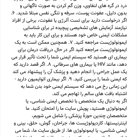
درد در گره های لنفاوی، وزن گم کردن به صورت ناگهانی و
بدون دلیل، عفونت پوست، سرفه و تنگی نفس مبتلا شدید. 6.
اگر درخواست دارید برای تست آلرژی یا عفونت، برخی از افراد
نیازمند آزمایش های تشخیصی پیچیده تر برای شناسایی
مشکلات ایمنی خاص خود هستند و برای این کار باید به
ایمونولوژیست مراجعه کنید. 7. همچنین ممکن است به یک
ایمونولوژیست مراجعه کنید اگر در حال دریافت درمان برای
بیماری ای هستید که سیستم ایمنی شما را تحت تأثیر قرار می
دهد، مانند HIV یا بیماری های سرطانی. 8. اگر قصد دارید که
یک عمل جراحی را انجام دهید و پزشک آن را پیشنهاد می کند
که ایمنی شما را بررسی کنید. 9. اگر بیماری اتوایمیون دارید -
این زمانی رخ می دهد که سیستم ایمنی خود بدن شما به
اشتباه بافت های سالم را تهاجم می کند.
اگر به دنبال یک متخصص با تخصص ایمنی شناسی، یا
ایمونولوژی هستید، پویش سایت ما را امتحان کنید. ما
متخصصان چندین حوزهٔ پزشکی را شامل می شویم،
اینترنیستها، کاردیولوژیست ها، جراحان، گوش، حلق، بینی و
ایمنی شناسی، یا ایمونولوژی ها. از طریق سایت ما، شما می