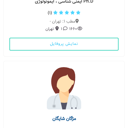
Ph.D ایمنی شناسی ، ایمونولوژی
(1)
مطب 1: تهران -
1660
1
تهران
نمایش پروفایل
مژگان شایگان