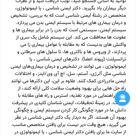
توانید به آسانی جستجو کنید، نوبت دریافت کنید و از نظرات
دیگر بیماران یاد بگیرید. دکتر ایمنی شناسی ، یا ایمونولوژی،
متخصص در رشتهٔ ایمنی شناسی است که به بررسی، تشخیص
و درمان بیماری های مرتبط با سیستم ایمنی بدن می پردازد.
سیستم ایمنی، سیستمی است که بدن را در برابر بیماری ها و
عفونت ها محافظت می کند. این سیستم شامل یک سری از
واکنش های بدنیست که به مقابله با عوامل بیماری زا می
پردازند، از ویروس ها و باکتری ها، تا سلول های سرطانی و
ترانسپلنت (پیوند اعضا). دکترهای ایمنی شناسی ، یا
ایمونولوژی ، می توانند در تشخیص و درمان بیماری‌های ایمنی
شناسی مثل آلرژی، آستم، سل، اچ آی وی/ایدز، و اختلالات
ایمنی مادرزادی کمک کنند. علاوه بر این، این دکترها می توانند
راه حل هایی برای بهبود وضعیت سلامت کلی ارائه کنند، از
جمله راهنمایی در مورد تغذیه، استرس و راه های مقابله با
عفونت. در زمینهٔ تحقیقات، ایمنی شناسان کلیدی در پیشرفت
دانش ما در مورد چگونگی کار کردن سیستم ایمنی و چگونگی
بهبود آن هستند. اگر به دیدار یک دکتر ایمنی شناسی در نظر
می گیرید، هیچ وقت دیر نیست برای یافتن متخصص مناسب.
از سایت ما برای یافتن دکتر ایمنی شناسی ، یا ایمونولوژی در