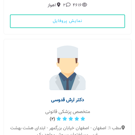
4616
2
اهواز
نمایش پروفایل
دکتر ارش قدوسی
متخصص پزشکی قانونی
(2)
مطب 1: اصفهان - اصفهان خیابان بزرگمهر - ابتدای هشت بهشت
غربی - ساختمان سروش - واحد یک