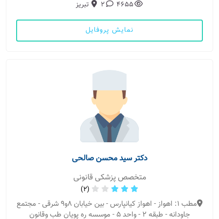
4655
2
تبریز
نمایش پروفایل
دکتر سید محسن صالحی
متخصص پزشکی قانونی
(2)
مطب 1: اهواز - اهواز کیانپارس - بین خیابان ۸و۹ شرقی - مجتمع
جاودانه - طبقه ۲ - واحد ۵ - موسسه ره پویان طب وقانون