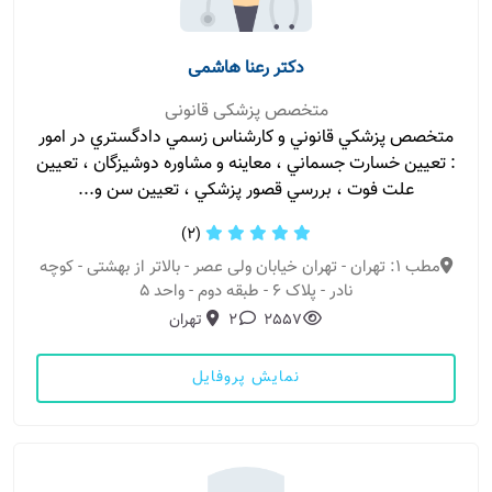
دکتر رعنا هاشمی
متخصص پزشکی قانونی
متخصص پزشكي قانوني و كارشناس زسمي دادگستري در امور
: تعيين خسارت جسماني ، معاينه و مشاوره دوشيزگان ، تعيين
علت فوت ، بررسي قصور پزشكي ، تعيين سن و...
(2)
مطب 1: تهران - تهران خیابان ولی عصر - بالاتر از بهشتی - کوچه
نادر - پلاک ۶ - طبقه دوم - واحد ۵
2557
2
تهران
نمایش پروفایل