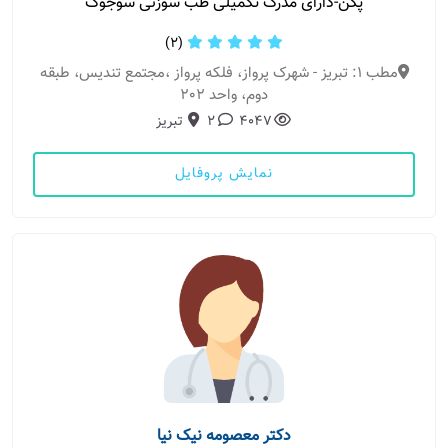
پکن-دارای مدرک تکمیلی طب سوزنی سوجوک
(2)
مطب 1: تبریز - شهرک پرواز، فلکه پرواز ،مجتمع تندیس، طبقه
دوم، واحد 202
4047
2
تبریز
نمایش پروفایل
دکتر معصومه نیک نیا