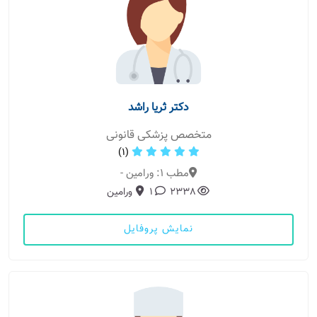
دکتر ثریا راشد
متخصص پزشکی قانونی
(1)
مطب 1: ورامین -
2338
1
ورامین
نمایش پروفایل