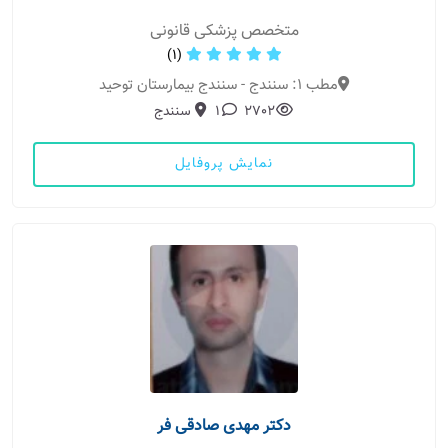
متخصص پزشکی قانونی
(1)
مطب 1: سنندج - سنندج بیمارستان توحید
2702
1
سنندج
نمایش پروفایل
دکتر مهدی صادقی فر