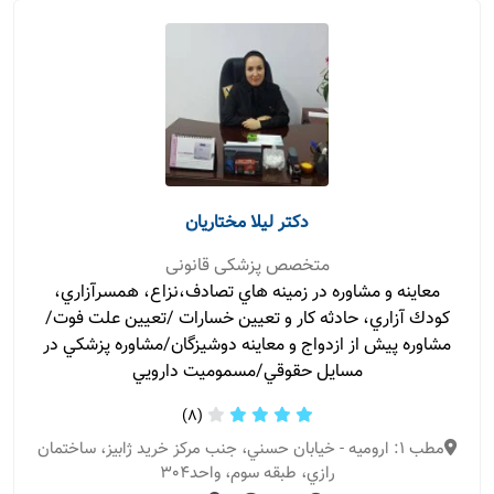
دکتر لیلا مختاریان
متخصص پزشکی قانونی
معاينه و مشاوره در زمينه هاي تصادف،نزاع، همسرآزاري،
كودك آزاري، حادثه كار و تعيين خسارات /تعيين علت فوت/
مشاوره پيش از ازدواج و معاينه دوشيزگان/مشاوره پزشكي در
مسايل حقوقي/مسموميت دارويي
(8)
مطب 1: ارومیه - خيابان حسني، جنب مركز خريد ژابيز، ساختمان
رازي، طبقه سوم، واحد٣٠٤