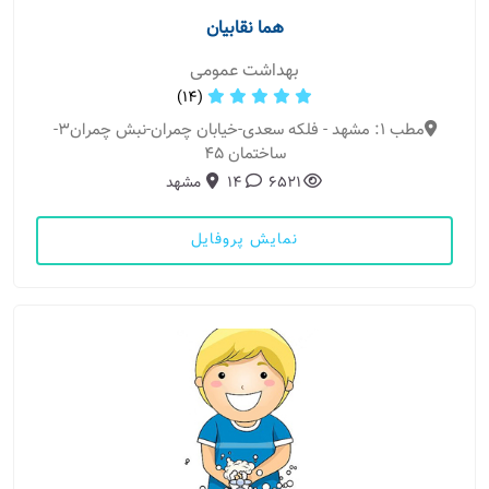
هما نقابیان
بهداشت عمومی
(14)
مطب 1: مشهد - فلکه سعدی-خیابان چمران-نبش چمران3-
ساختمان 45
6521
14
مشهد
نمایش پروفایل