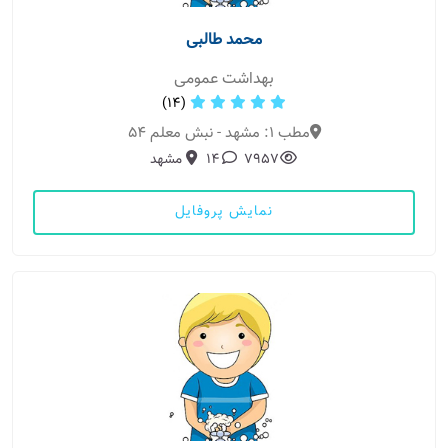
محمد طالبی
بهداشت عمومی
(14)
مطب 1: مشهد - نبش معلم 54
7957
14
مشهد
نمایش پروفایل