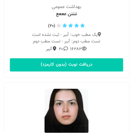
بهداشت عمومی
ننننن عععع
(20)
یک مطب خوب: آببر - ثبت نشده است
تست مطب دوم: آببر - تست مطب دوم
16282
20
آببر
دریافت نوبت (بدون کارمزد)