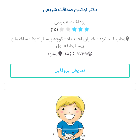
دکتر نوشین صداقت شریفی
بهداشت عمومی
(15)
مطب 1: مشهد - خیابان احمداباد - کوچه پرستار 3و5 - ساختمان
پرستارطبقه اول
9769
15
مشهد
نمایش پروفایل