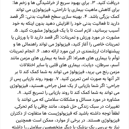
دریافت کنید. 3. برای بهبود سریع از خراشیدگی ها و زخم ها:
برای کاهش ماهیت بیماری یا ناراحتی، فیزیولوژی می تواند
کمک بزرگی باشد. 4. بهینه سازی سطح فعالیت بدنی: اگر قصد
دارید تا فعالیت بدنی خود را افزایش دهید بدون اینکه به خود
آسیب برسانید، لازم است تا با یک فیزیولوژ مشورت کنید. 5.
مشورت در مورد ورزش و تمرینات: اگر قصد دارید تا با ورزش یا
تمرینات خاصی را آغاز کنید، فیزیولوژ می تواند راهنمائی ها و
پیشنهادات ارزشمندی در این مورد ارائه دهد. 6. انجام تمرینات
توأم با بیماری های همراه: اگر شما به بیماری های مزمن مانند
آسم، سرطان، دیابت، بیماری های قلبی یا سایر اختلالات
مزمن رنج می برید، فیزیولوژ می تواند به شما کمک کند تا بر
اثر آنها به صورت امن تمرین کنید. 7. بهبود روند بازیابی پس از
جراحی: اگر شما بازیابی از یک عمل جراحی هستید، فیزیولوژی
می تواند به شما کمک کند تا روند بازیابی را تسریع کنید. 8.
مشاوره در مورد مسائل و مشکلات سلامتی که می توانند با
تغییرات در سبک زندگی حل شوند، مانند چاقی یا کم تحرکی.
لطفاً توجه داشته باشید که فیزیولوژیست ها متفاوت از دکتران
فیزیولوژی هستند. در برخی از موارد، ممکن است همچنین
نیاز به بررسی یک پزشک یا دیگر متخصصین سلامتی را داشته