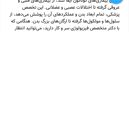
درمان بیماری‌های گوناگون ایفا کنند، از بیماری‌های قلبی و
عروقی گرفته تا اختلالات عصبی و عضلانی. این تخصص
پزشکی، تمام ابعاد بدن و عملکردهای آن را پوشش می‌دهد، از
سلول‌ها و مولکول‌ها گرفته تا ارگان‌های بزرگ بدن. هنگامی که
با دکتر متخصص فیزیولوژی سر و کار دارید، می‌توانید انتظار
داشته باشید که ایشان به طور کامل و دقیق به شما توجه کند،
تا بتواند از همه جوانب به سلامتی شما رسیدگی کند. پس
وقتی نیاز به دکتر متخصص فیزیولوژی داشتید، به وبسایت ما
بروید، جستجو کنید، مقالات و راهنمایی‌های ما را بخوانید و
نوبت خود را رزرو کنید. ما در اینجا هستیم تا کمک کنیم تا
سلامتی و رفاه شما را حفظ کنید.
دکترای تخصصی ویروس شناسی
متخصص فیزیولوژی
متخصص اپیدمیولوژی
فوق تخصص متابولیک ارثی
کارشناسی
ارشد شیمی دارویی
دکترای تخصصی بیولوژی تولیدمثل (جنین
شناس بالینی)
تخصص پزشکی فیزیکی و توان‌بخشی
انگل
شناسی ازمایشگاهی ، پارازیتولوژی
ایمنی شناسی ، ایمونولوژی
بیوشیمی بالینی
ژنتیک پزشکی با گرایش ژنتیک مولکولی
علوم
اعصاب
علوم تشریحی ، اناتومی
فیزیولوژی
دکترای تخصصی