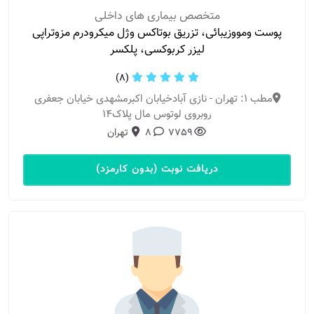
متخصص بیماری های داخلی
پوست ومووزیبائی، تزریق بوتاکس وژل میکرودرم مزوتراپی
لیزر کربوکسی، پلکسر
(8)
مطب 1: تهران - نازی آبادخیابان اکبرمشهدی خیابان جعفری
روبروی لوتوس مال پلاک14
7759
8
تهران
دریافت نوبت (بدون کارمزد)