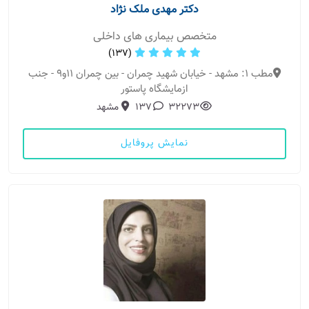
دکتر مهدی ملک نژاد
متخصص بیماری های داخلی
(137)
مطب 1: مشهد - خیابان شهید چمران - بین چمران 11و9 - جنب
ازمایشگاه پاستور
32273
137
مشهد
نمایش پروفایل