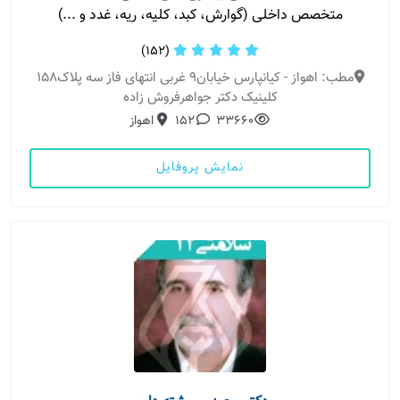
متخصص داخلی (گوارش، کبد، کلیه، ریه، غدد و ...)
(152)
مطب: اهواز - کیانپارس خیابان۹ غربی انتهای فاز سه پلاک۱۵۸
کلینیک دکتر جواهرفروش زاده
33660
152
اهواز
نمایش پروفایل