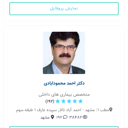
نمایش پروفایل
دکتر احمد محمودابادی
متخصص بیماری های داخلی
(192)
مطب 1: مشهد - احمد آباد تالار سپیده عارف 1 طبقه سوم
38482
192
مشهد