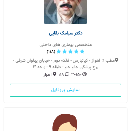
دکتر سیامک بقایی
متخصص بیماری های داخلی
(118)
مطب 1: اهواز - کیانپارس - فلکه دوم - خیابان پهلوان شرقی -
برج پزشکی جام جم - طبقه 9 - واحد ۳
30150
118
اهواز
نمایش پروفایل