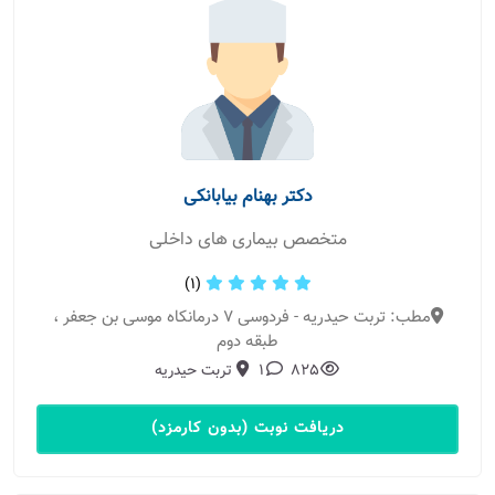
دکتر بهنام بیابانکی
متخصص بیماری های داخلی
(1)
مطب: تربت حیدریه - فردوسى ٧ درمانكاه موسى بن جعفر ،
طبقه دوم
825
1
تربت حیدریه
دریافت نوبت (بدون کارمزد)