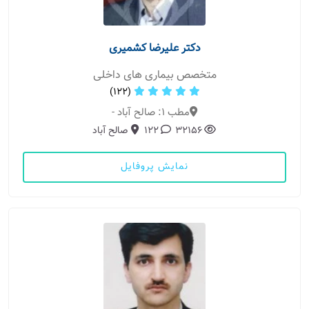
دکتر علیرضا کشمیری
متخصص بیماری های داخلی
(122)
مطب 1: صالح آباد -
32156
122
صالح آباد
نمایش پروفایل