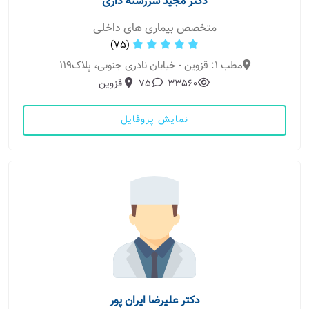
دکتر مجید سررشته داری
متخصص بیماری های داخلی
(75)
مطب 1: قزوین - خیابان نادری جنوبی، پلاک119
33560
75
قزوین
نمایش پروفایل
دکتر علیرضا ایران پور