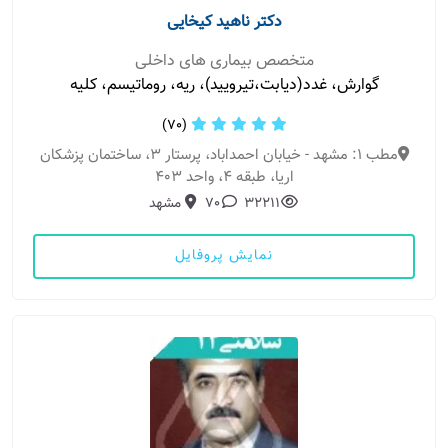
دکتر ناهید کیخایی
متخصص بیماری های داخلی
گوارش، غدد(دیابت،تیرویید)، ریه، روماتیسم، کلیه
(70)
مطب 1: مشهد - خیابان احمداباد، پرستار 3، ساختمان پزشکان
اریا، طبقه 4، واحد 403
32211
70
مشهد
نمایش پروفایل