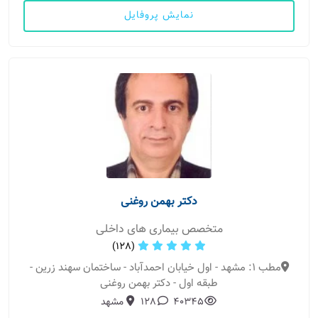
نمایش پروفایل
دکتر بهمن روغنی
متخصص بیماری های داخلی
(128)
مطب 1: مشهد - اول خیابان احمدآباد - ساختمان سهند زرین -
طبقه اول - دکتر بهمن روغنی
40345
128
مشهد