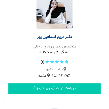
دکتر مریم اسماعیل پور
متخصص بیماری های داخلی
ریه-گوارش-غدد-کلیه
(1)
مطب: مشهد -
1913
1
مشهد
دریافت نوبت (بدون کارمزد)