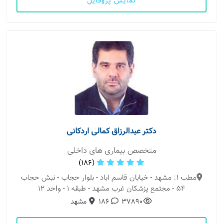
نمایش پروفایل
دکتر عبدالرزاق کمالی اردکانی
متخصص بیماری های داخلی
(186)
مطب 1: مشهد - خیابان قاسم اباد - بلوار حجاب - نبش حجاب
54 - مجتمع پزشکان غرب مشهد - طبقه 1 - واحد 12
37890
186
مشهد