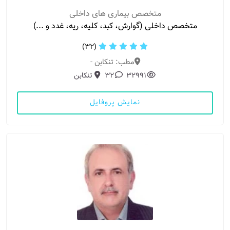
متخصص بیماری های داخلی
متخصص داخلی (گوارش، کبد، کلیه، ریه، غدد و ...)
(32)
مطب: تنکابن -
32991
32
تنکابن
نمایش پروفایل