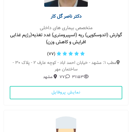
دکتر ناصر گل کار
متخصص بیماری های داخلی
گوارش (اندوسکوپی) ریه (اسپیرومتری) غدد تغذیه(رژیم غذایی
افرایش و کاهش وزن)
(77)
مطب 1: مشهد - خیابان احمد اباد - کوچه عارف 2 - پلاک 30 -
ساختمان مهر
31153
77
مشهد
نمایش پروفایل