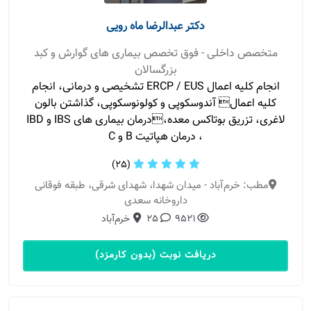
دکتر عبدالرضا ماه رویی
متخصص داخلی - فوق تخصص بیماری های گوارش و کبد
بزرگسالان
انجام کلیه اعمال ERCP / EUS تشخیصی و درمانی، انجام
کلیه اعمال آندوسکوپی و کولونوسکوپی، گذاشتن بالون
لاغری، تزریق بوتاکس معده،درمان بیماری های IBS و IBD
، درمان هپاتیت B و C
(25)
مطب: خرم‌آباد - میدان شهدا، شهدای شرقی، طبقه فوقانی
داروخانه سعدی
9521
25
خرم‌آباد
دریافت نوبت (بدون کارمزد)