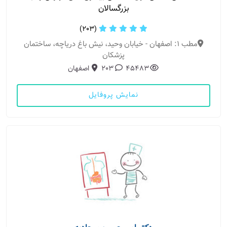
بزرگسالان
(203)
مطب 1: اصفهان - خیابان وحید، نیش باغ دریاچه، ساختمان
پزشکان
45483
203
اصفهان
نمایش پروفایل