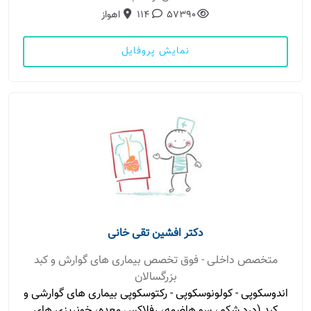
57390
114
اهواز
نمایش پروفایل
دکتر افشین تقی خانی
متخصص داخلی - فوق تخصص بیماری های گوارش و کبد
بزرگسالان
اندوسکوپی - کولونوسکوپی - رکتوسکوپی بیماری های گوارشی و
کبد (درد شکم، سو هاضمه، رفلاکس معده، خونریزی های