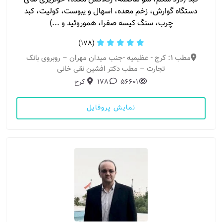
دستگاه گوارش، زخم معده، اسهال و یبوست، کولیت، کبد
چرب، سنگ کیسه صفرا، هموروئید و ...)
(178)
مطب 1: کرج - عظیمیه -جنب میدان مهران – روبروی بانک
تجارت – مطب دکتر افشین نقی خانی
56601
178
کرج
نمایش پروفایل