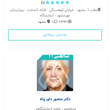
(1)
مطب 1: مشهد - خیابان کوهسنگی - فلکه الندشت - بیمارستان
مهرمشهد - ازمایشگاه
2796
1
مشهد
نمایش پروفایل
دکتر منصور داور پناه
متخصص علوم ازمایشگاهی