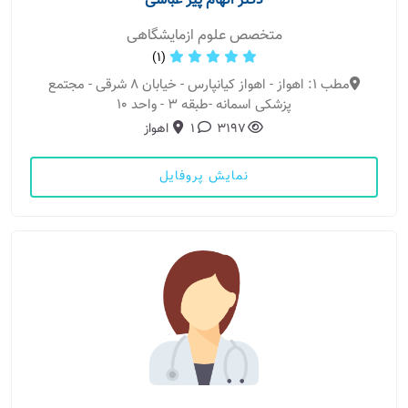
دکتر الهام پیر عباسی
متخصص علوم ازمایشگاهی
(1)
مطب 1: اهواز - اهواز کیانپارس - خیابان ۸ شرقی - مجتمع
پزشکی اسمانه -طبقه ۳ - واحد ۱۰
3197
1
اهواز
نمایش پروفایل