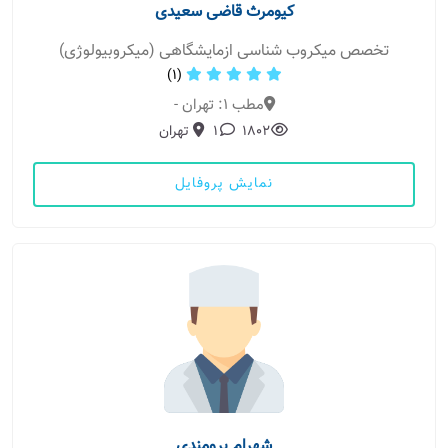
کیومرث قاضی سعیدی
تخصص میکروب شناسی ازمایشگاهی (میکروبیولوژی)
(1)
مطب 1: تهران -
1802
1
تهران
نمایش پروفایل
شهرام برومندی