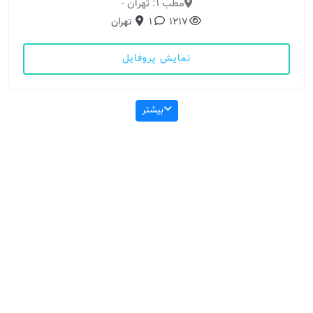
مطب 1: تهران -
1217
1
تهران
نمایش پروفایل
بیشتر