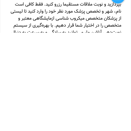
بپردازید و نوبت ملاقات مستقیما رزرو کنید. فقط کافی است
نام، شهر و تخصص پزشک مورد نظر خود را وارد کنید تا لیستی
از پزشکان متخصص میکروب شناسی ازمایشگاهی معتبر و
متخصص را در اختیار شما قرار دهیم. با بهره‌گیری از سیستم
نوبت‌دهی آنلاین ما، می‌توانید به سادگی و به سرعت به دنبال
پزشک مناسب خود بگردید و با او نوبت ملاقات بگیرید.
متخصص اسیب شناسی ، پاتولوژی
متخصص پزشکی هسته
ای
متخصص تصویربرداری دهان ، رادیولوژی دهان فک و
صورت
متخصص علوم ازمایشگاهی
دکترای حرفه ای ایمنی
شناسی ازمایشگاهی
دکترای حرفه ای بیوشیمی ازمایشگاهی
دکترای حرفه ای علوم ازمایشگاهی
فلوشیپ فوق تخصصی
مولکولار پاتولوژی و سیتوژنتیک
کارشناس علوم ازمایشگاهی
تخصص میکروب شناسی ازمایشگاهی (میکروبیولوژی)
فلوشیپ تخصصی تصویربرداری مداخله ای اعصاب
(نورورادیولوژی)
متخصص قارچ شناسی ازمایشگاهی
متخصص
رادیولوژی - فلوشیپ تخصصی جنین
دکترای تخصصی میکروب
شناسی ازمایشگاهی (میکروبیولوژی)
انگل شناسی
ازمایشگاهی ، پارازیتولوژی
باکتری شناسی ازمایشگاهی ،