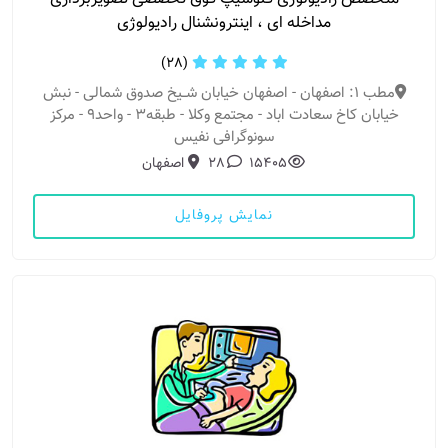
مداخله ای ، اینترونشنال رادیولوژی
(28)
مطب 1: اصفهان - اصفهان خیابان شــیخ صدوق شمالی - نبش
خیابان کاخ سعادت اباد - مجتمع وکلا - طبقه۳ - واحد۹ - مرکز
سونوگرافی نفیس
15405
28
اصفهان
نمایش پروفایل