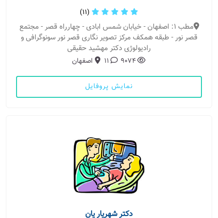
(11)
مطب 1: اصفهان - خیابان شمس ابادی - چهارراه قصر - مجتمع
قصر نور - طبقه همکف مرکز تصویر نگاری قصر نور سونوگرافی و
رادیولوژی دکتر مهشید حقیقی
9074
11
اصفهان
نمایش پروفایل
دکتر شهریار یان