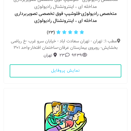
مداخله ای ، اینترونشنال رادیولوژی
متخصص رادیولوژی-فلوشیپ فوق تخصصی تصویربرداری
مداخله ای ، اینترونشنال رادیولوژی
(23)
مطب 1: تهران - تهران سعادت اباد - خیابان سرو غرب -خ ریاضی
بخشایش- روبروی بیمارستان عرفان-ساختمان افتخار-واحد ۳۰۱
9439
23
تهران
نمایش پروفایل