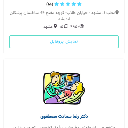
(15)
مطب 1: مشهد - خیابان طلاب- کوچه مفتح 16- ساختمان پزشکان
اندیشه
9950
15
مشهد
نمایش پروفایل
دکتر رضا سعادت مصطفوی
متخصص رادیولوژی - فلوشیپ فوق تخصصی تصویربرداری