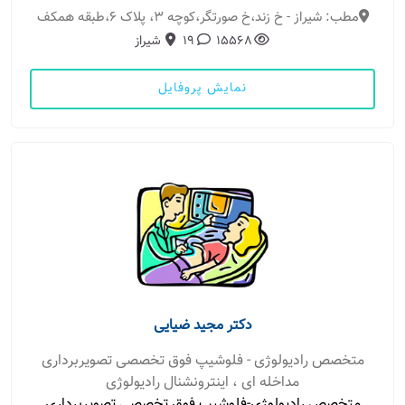
مطب: شیراز - خ زند،خ صورتگر،کوچه 3، پلاک 6،طبقه همکف
15568
19
شیراز
نمایش پروفایل
دکتر مجید ضیایی
متخصص رادیولوژی - فلوشیپ فوق تخصصی تصویربرداری
مداخله ای ، اینترونشنال رادیولوژی
متخصص رادیولوژی-فلوشیپ فوق تخصصی تصویربرداری