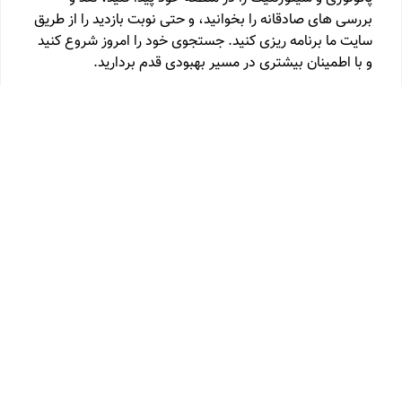
بررسی های صادقانه را بخوانید، و حتی نوبت بازدید را از طریق
سایت ما برنامه ریزی کنید. جستجوی خود را امروز شروع کنید
و با اطمینان بیشتری در مسیر بهبودی قدم بردارید.
متخصص اسیب شناسی ، پاتولوژی
متخصص پزشکی هسته
ای
متخصص تصویربرداری دهان ، رادیولوژی دهان فک و
صورت
متخصص علوم ازمایشگاهی
دکترای حرفه ای ایمنی
شناسی ازمایشگاهی
دکترای حرفه ای بیوشیمی ازمایشگاهی
دکترای حرفه ای علوم ازمایشگاهی
فلوشیپ فوق تخصصی
مولکولار پاتولوژی و سیتوژنتیک
کارشناس علوم ازمایشگاهی
تخصص میکروب شناسی ازمایشگاهی (میکروبیولوژی)
فلوشیپ تخصصی تصویربرداری مداخله ای اعصاب
(نورورادیولوژی)
متخصص قارچ شناسی ازمایشگاهی
متخصص
رادیولوژی - فلوشیپ تخصصی جنین
دکترای تخصصی میکروب
شناسی ازمایشگاهی (میکروبیولوژی)
انگل شناسی
ازمایشگاهی ، پارازیتولوژی
باکتری شناسی ازمایشگاهی ،
باکتریولوژی
متخصص رادیولوژی - فلوشیپ فوق تخصصی
تصویربرداری مداخله ای ، اینترونشنال رادیولوژی
متخصص
رادیولوژی - فلوشیپ فوق تخصصی سی تی اسکن و ام ار ای