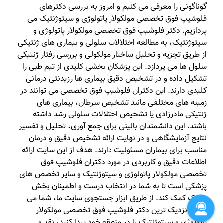
گوناگونی را معرفی می کنیم و امروز به بررسی دکترهای
فلوشیپ فوق تخصصی مولکولار پاتولوژی و سیتوژنتیک می
پردازیم. دکتر فلوشیپ فوق تخصصی مولکولار پاتولوژی و
سیتوژنتیک، به مطالعه اختلالات سلولی و بیماری های ژنتیکی
از طریق تجزیه و تحلیل ساختار مولکولی و بررسی رفتار ژنتیکی
سلول ها می پردازد. این پزشکان بخشی کلیدی از تیم طبی را
تشکیل داده و در تشخیص دقیق بیماری ها رزیدنتی درمانی
کلیدی دارند. این دکتران فلوشیپ فوق تخصصی می توانند در
زمینه های مختلفی مانند تشخیص سرطان، بیماری های
ژنتیکی مادرزادی یا تشخیص اختلالات سلولی رشد داشته
باشند. این دانشمندان بالینی برای جمع آوری، تحلیل و تفسیر
نتایج آزمایشگاهی و در نهایت ارائه تشخیص دقیق و درمان
مناسب برای بیماران مسئولیت دارند. هدف از این سایت ارائه
اطلاعات دقیق و کاربردی در مورد دکتران فلوشیپ فوق
تخصصی مولکولار پاتولوژی و سیتوژنتیک و سایر تخصص های
پزشکی است تا به شما در انتخاب درست و اطمینان بخش
پزشک کمک کند. از طریق ابزار جستجوی سایت ما، شما می
توانید نزدیک ترین دکتر فلوشیپ فوق تخصصی مولکولار
پاتولوژی و سیتوژنتیک را در منطقه خود پیدا کنید، نقد و