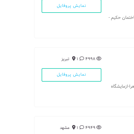
نمایش پروفایل
د - خیابان احمداباد بین عارف 2و4 ساختمان حکیم -
4998
1
تبریز
نمایش پروفایل
شعرا-ازمایشگاه
4949
1
مشهد