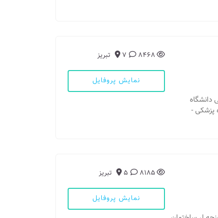
8468
7
تبریز
نمایش پروفایل
ک تخصصی دانشگاه
انشکده پزشکی -
8185
5
تبریز
نمایش پروفایل
ودک غنچه لر ساختمان