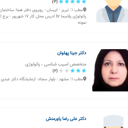
(3)
مطب 1: تبریز - ابرسان - روبروی دفتر هما- ساخت
پاتولوژی پلاسما br ادرس محل کا
نمونه
دکتر جینا پهلوان
متخصص اسیب شناسی ، پاتولوژی
(2)
مطب 1: مشهد - بلوار سجاد- ازمایشگاه دکتر عبدی نژاد
دکتر علی رضا یاورمنش