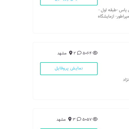
مان یاس -طبقه اول -
ر 17 شهریور - برج امپراطور- ازمایشگاه
5064
2
مشهد
نمایش پروفایل
5057
3
مشهد