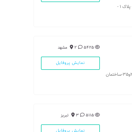
مطب 1: مشهد - خیابان احمد اباد - کوچه پرستار 1 - پلاک 1 -
5425
2
مشهد
نمایش پروفایل
مطب 1: مشهد - خیابان دستغیب- بین دستغیب 33و35-ساختمان
5115
3
تبریز
نمایش پروفایل