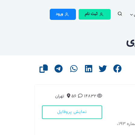
ثبت نام
ورود
ی
14832
56
تهران
نمایش پروفایل
مطب 1: تهران - 1- کشاورز، خیابان کارگر شمالی، شماره 193،