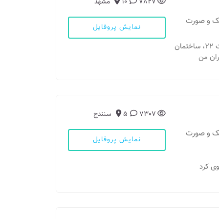
7827
10
مشهد
فک و صورت
نمایش پروفایل
مطب 1: مشهد - ازادشهر، روبروی پارک ملت، امامت 22، ساختمان
ران من
7307
5
سنندج
فک و صورت
نمایش پروفایل
وی کرد