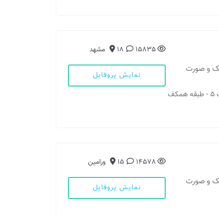
15835
18
مشهد
فک و صورت
نمایش پروفایل
14578
15
ورامین
فک و صورت
نمایش پروفایل