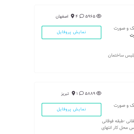
5965
4
اصفهان
فک و صورت
نمایش پروفایل
ت
 پلیس ساختمان
5889
1
تبریز
فک و صورت
نمایش پروفایل
-تقاطع طالقانی -طبقه فوقانی
ر زرین تن رادیولوژی دکتر کاویانی br ادرس محل کار انتهای