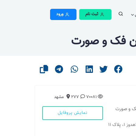
ثبت نام
ورود
ن فک و صورت
70081
277
مشهد
فک و صورت
نمایش پروفایل