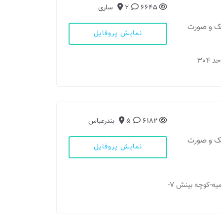
6645
2
ساری
فک و صورت
نمایش پروفایل
6182
5
بندرعباس
فک و صورت
نمایش پروفایل
مطب: بندرعباس - خیابان سید جمال -چهارراه فاطمیه-کوچه بینش 7-