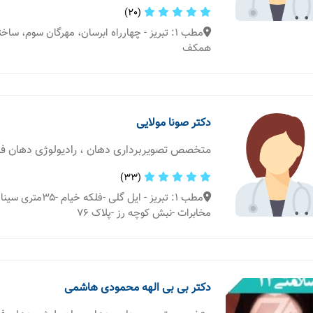
(20)
مطب 1: تبریز - چهارراه ابرسان، مهرگان سوم، سا
همکف
دکتر صونا مولایی
متخصص تصویربرداری دهان ، رادیولوژی دهان 
(33)
مطب 1: تبریز - ایل گلی -فل
مخابرات -نبش کوچه رز -پلاک ۷۶
دکتر بی بی الهه محمودی هاشمی