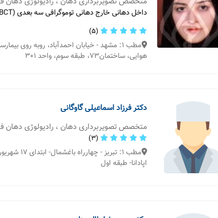
متخصص تصویربرداری دهان ، رادیولوژی دهان 
داخل دهانی خارج دهانی توموگرافی سه بعدی (CBCT)
(5)
مطب 1: مشهد - خیابان احمدآباد، روبه روی بیما
هوایی، ساختمان73، طبقه سوم، واحد 301
دکتر فرزاد اسماعیلی گاوگانی
متخصص تصویربرداری دهان ، رادیولوژی دهان 
(3)
مطب 1: تبریز - چهار
اپادانا- طبقه اول