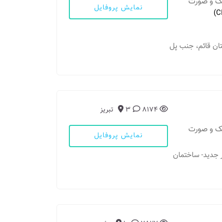
فک و صورت
نمایش پروفایل
رستان قائم، جنب پل
8174
3
تبریز
فک و صورت
نمایش پروفایل
راه باغشمال- ابتدای 17 شهریور جدید- ساختمان