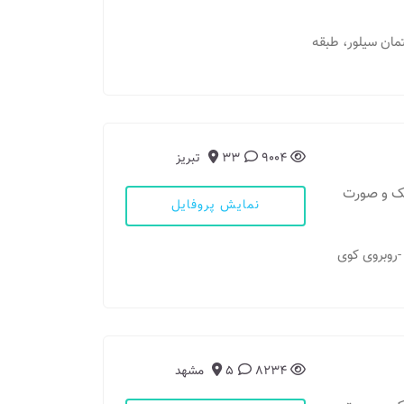
ختمان سیلور، طبقه
9004
33
تبریز
فک و صورت
نمایش پروفایل
که خیام -۳۵متری سینا -روبروی کوی
8234
5
مشهد