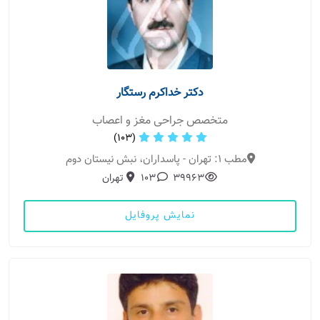
دکتر خداکرم رستگار
متخصص جراحی مغز و اعصاب
(103)
مطب 1: تهران - پاسداران، نبش نیستان دوم
39963
103
تهران
نمایش پروفایل