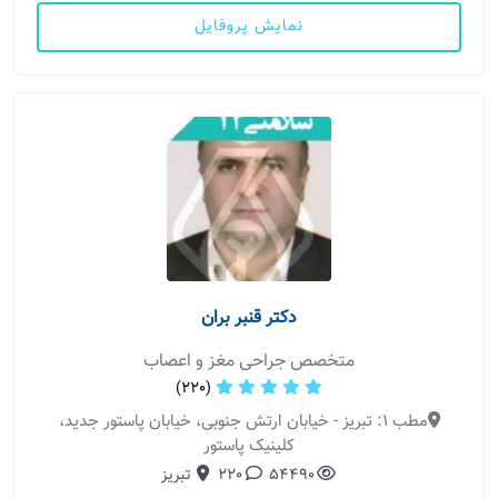
نمایش پروفایل
دکتر قنبر بران
متخصص جراحی مغز و اعصاب
(220)
مطب 1: تبریز - خیابان ارتش جنوبی، خیابان پاستور جدید،
کلینیک پاستور
54490
220
تبریز