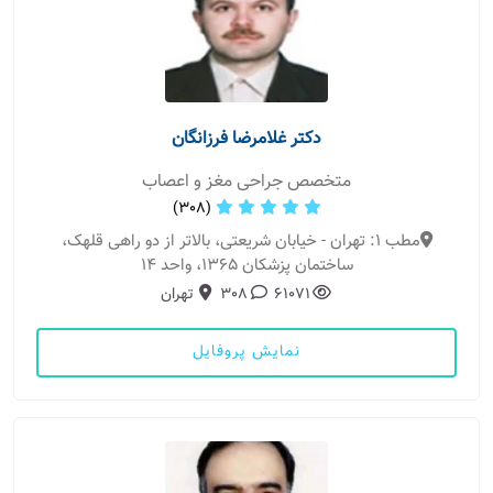
دکتر غلامرضا فرزانگان
متخصص جراحی مغز و اعصاب
(308)
مطب 1: تهران - خیابان شریعتی، بالاتر از دو راهی قلهک،
ساختمان پزشکان 1365، واحد 14
61071
308
تهران
نمایش پروفایل