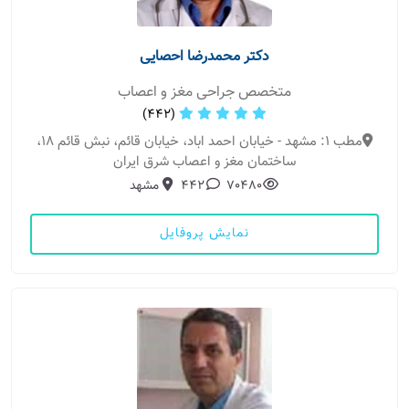
دکتر محمدرضا احصایی
متخصص جراحی مغز و اعصاب
(442)
مطب 1: مشهد - خیابان احمد اباد، خیابان قائم، نبش قائم 18،
ساختمان مغز و اعصاب شرق ایران
70480
442
مشهد
نمایش پروفایل