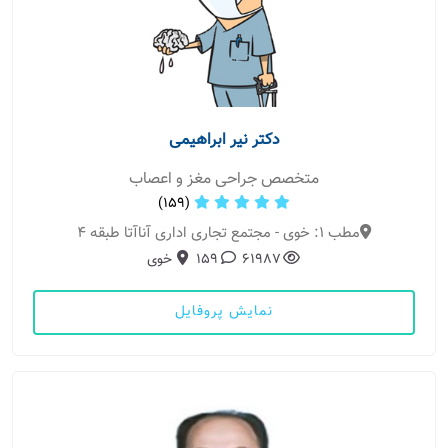
دکتر نیر ابراهیمی
متخصص جراحی مغز و اعصاب
(159)
مطب 1: خوی - مجتمع تجاری اداری آناآتا طبقه 4
61987
159
خوی
نمایش پروفایل