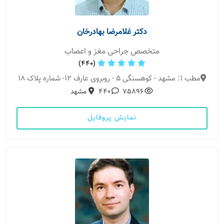
دکتر غلامرضا بهادرخان
متخصص جراحی مغز و اعصاب
(440)
مطب 1: مشهد - کوهسنگی 5 - روبروی عارف 12- شماره پلاک 18
75896
440
مشهد
نمایش پروفایل