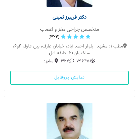
دکتر فریبرز ثمینی
متخصص جراحی مغز و اعصاب
(322)
مطب 1: مشهد - بلوار احمد آباد، خیابان عارف، بین عارف ۴و۶،
ساختمان۲۰، طبقه اول
79645
322
مشهد
نمایش پروفایل