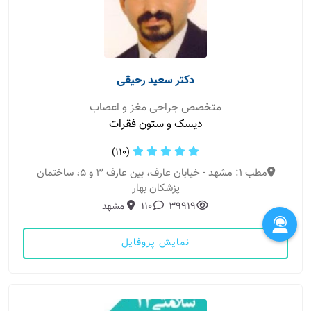
دکتر سعید رحیقی
متخصص جراحی مغز و اعصاب
دیسک و ستون فقرات
(110)
مطب 1: مشهد - خیابان عارف، بین عارف 3 و 5، ساختمان
پزشکان بهار
39919
110
مشهد
نمایش پروفایل