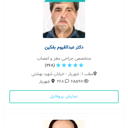
دکتر عبدالقیوم بفکین
متخصص جراحی مغز و اعصاب
(268)
مطب 1: شهریار - خیابان شهید بهشتی
65597
268
شهریار
نمایش پروفایل