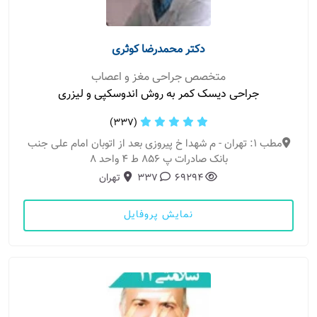
دکتر محمدرضا کوثری
متخصص جراحی مغز و اعصاب
جراحی دیسک کمر به روش اندوسکپی و لیزری
(337)
مطب 1: تهران - م شهدا خ پیروزی بعد از اتوبان امام علی جنب
بانک صادرات پ 856 ط 4 واحد 8
69294
337
تهران
نمایش پروفایل