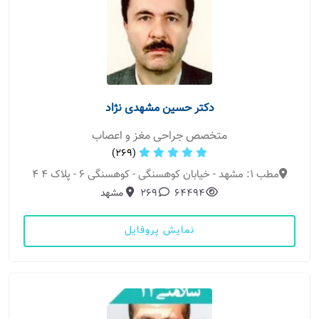
دکتر حسین مشهدی نژاد
متخصص جراحی مغز و اعصاب
(269)
مطب 1: مشهد - خیابان کوهسنگی - کوهسنگی 6 - پلاک 4 4
64494
269
مشهد
نمایش پروفایل