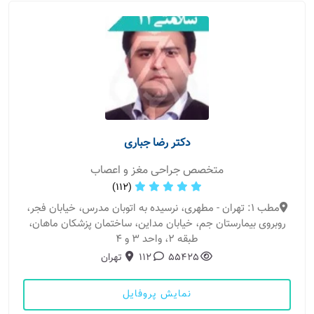
دکتر رضا جباری
متخصص جراحی مغز و اعصاب
(112)
مطب 1: تهران - مطهری، نرسیده به اتوبان مدرس، خیابان فجر،
روبروی بیمارستان جم، خیابان مداین، ساختمان پزشکان ماهان،
طبقه 2، واحد 3 و 4
55425
112
تهران
نمایش پروفایل