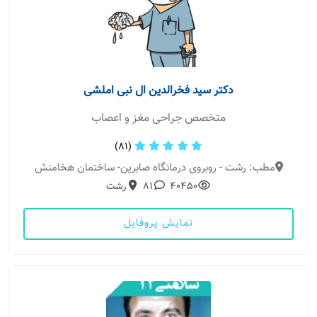
دکتر سید فخرالدین ال نبی املشی
متخصص جراحی مغز و اعصاب
(81)
مطب: رشت - روبروی درمانگاه صابرین- ساختمان هخامنش
40450
81
رشت
نمایش پروفایل