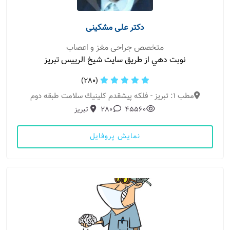
دکتر علی مشکینی
متخصص جراحی مغز و اعصاب
نوبت دهي از طريق سايت شيخ الرييس تبريز
(280)
مطب 1: تبریز - فلكه پيشقدم كلينيك سلامت طبقه دوم
45560
280
تبریز
نمایش پروفایل