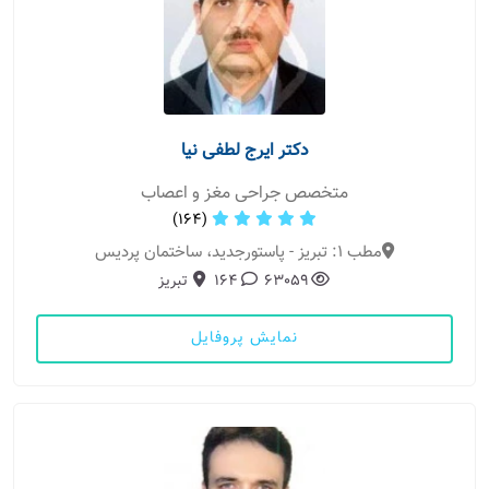
دکتر ایرج لطفی نیا
متخصص جراحی مغز و اعصاب
(164)
مطب 1: تبریز - پاستورجدید، ساختمان پردیس
63059
164
تبریز
نمایش پروفایل