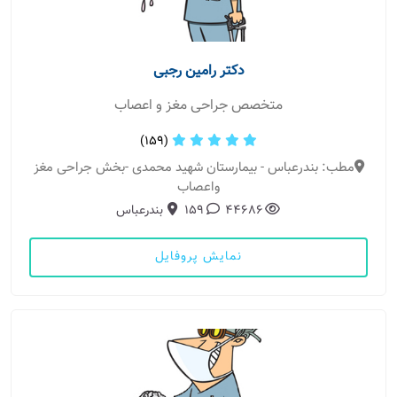
دکتر رامین رجبی
متخصص جراحی مغز و اعصاب
(159)
مطب: بندرعباس - بیمارستان شهید محمدی -بخش جراحی مغز
واعصاب
44686
159
بندرعباس
نمایش پروفایل