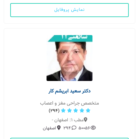
نمایش پروفایل
دکتر سعید ابریشم کار
متخصص جراحی مغز و اعصاب
(294)
مطب 1: اصفهان -
50056
294
اصفهان