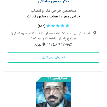
دکتر محسن سلطانی
متخصص جراحی مغز و اعصاب
جراحی مغز و اعصاب و ستون فقرات
(182)
مطب 1: تهران - سعادت اباد، میدان کاج، ابتدای سرو شرقی؛
مجتمع پایدار، طبقه 4، واحد 405
45709
182
تهران
نمایش پروفایل