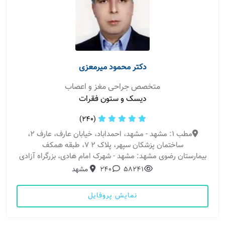
دکتر محمود میرمعزی
متخصص جراحی مغز و اعصاب
دیسک و ستون فقرات
(240)
مطب 1: مشهد - مشهد، احمداباد، خیابان عارف، عارف 2،
ساختمان پزشکان سپهر، پلاک 2 7، طبقه همکف
بیمارستان رضوی مشهد: مشهد - شهرک امام هادی، بزرگراه آزادی
58241
240
مشهد
نمایش پروفایل