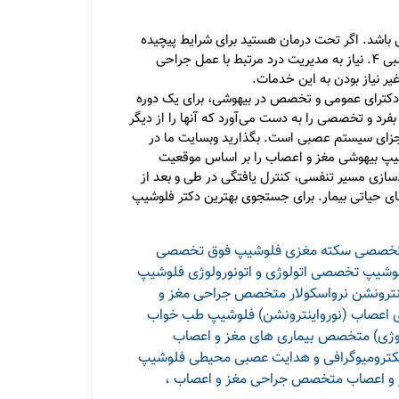
 باشد. اگر تحت درمان هستید برای شرایط پیچیده
نظیر: 1. جراحی مغز و اعصاب 2. اختلالات مغزی یا عصبی مانند سکته، پارکینسون یا صرع 3. درد شدید ناشی از بیماری مغزی یا عصبی 4. نیاز به مدیریت درد مرتبط با عمل جراحی
ر نیاز بودن به این خدمات.
ترای عمومی و تخصص در بیهوشی، برای یک دوره
 و تخصصی را به دست می‌‌آورد که آنها را از دیگر
ر اجزای سیستم عصبی است. بگذارید وبسایت ما در
وشیپ بیهوشی مغز و اعصاب را بر اساس موقعیت
ادسازی مسیر تنفسی، کنترل یافتگی در طی و بعد از
ای حیاتی بیمار. برای جستجوی بهترین دکتر فلوشیپ
تخصصی سکته مغزی
فلوشیپ فوق تخصصی
وشیپ تخصصی اتولوژی و اتونورولوژی
فلوشیپ
رونشن نرواسکولار
متخصص جراحی مغز و
اعصاب (نورواینترونشن)
فلوشیپ طب خواب
ژی)
متخصص بیماری های مغز و اعصاب
ترومیوگرافی و هدایت عصبی محیطی
فلوشیپ
و اعصاب
متخصص جراحی مغز و اعصاب ،