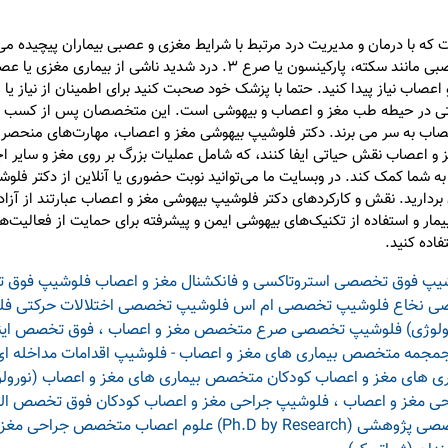
ه با درمان و مدیریت درد مرتبط با شرایط مغزی و عصبی بیماران پیچیده می
ب نیاز پیدا کنید. حتما با پزشک خود صحبت کنید برای اطمینان از نیاز یا غی
تی در حیطه طب مغز و اعصاب و بیهوشی است. این متخصصان پس از کسب دک
 به سر می برند. دکتر فلوشیپ بیهوشی مغز و اعصاب، مهارت‌های منحصر بفرد
 مغز و اعصاب نقش حیاتی ایفا کنند، که شامل عملیات بزرگ بر روی مغز و سای
 شما کمک کند. در وبسایت ما می‌توانید نوبت حضوری یا آنلاین از دکتر فل
ن بردارید. نقش و کارکردهای دکتر فلوشیپ بیهوشی مغز و اعصاب عبارتند از آز
ار و استفاده از تکنیک‌های بیهوشی ایمن و پیشرفته برای حمایت از فعالیت‌ه
اده کنید.
یپ فوق تخصصی استروتاکسی و فانکشنال مغز و اعصاب
فلوشیپ فوق 
ی نخاع
فلوشیپ تخصصی ام اس
فلوشیپ تخصصی اختلالات حرکتی
فل
لوژی)
فلوشیپ تخصصی صرع
متخصص مغز و اعصاب ، فوق تخصص اینت
جمجمه
متخصص بیماری های مغز و اعصاب - فلوشیپ اقدامات مداخله ای 
 های مغز و اعصاب کودکان
متخصص بیماری های مغز و اعصاب (نورولو
مغز و اعصاب ، فلوشیپ جراحی مغز و اعصاب کودکان
فوق تخصص الک
(Ph.D by Research) علوم اعصاب
متخصص جراحی مغز 