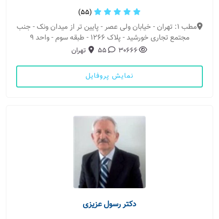
(55)
مطب 1: تهران - خیابان ولی عصر - پایین تر از میدان ونک - جنب
مجتمع تجاری خورشید - پلاک ۱۲۶۶ - طبقه سوم - واحد ۹
30666
55
تهران
نمایش پروفایل
دکتر رسول عزیزی