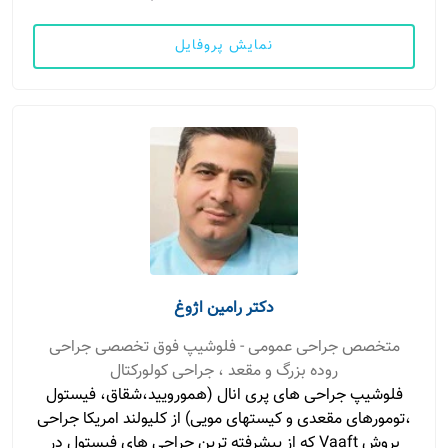
نمایش پروفایل
دکتر رامین اژوغ
متخصص جراحی عمومی - فلوشیپ فوق تخصصی جراحی
روده بزرگ و مقعد ، جراحی کولورکتال
فلوشیپ جراحی های پری انال (همورویید،شقاق، فیستول
،تومورهای مقعدی و کیستهای مویی) از کلیولند امریکا جراحی
بروش Vaaft که از پیشرفته ترین جراحی های فیستول در