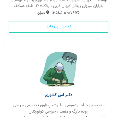
مطب 1: تهران - سهروردی شمالی، بین مطهری و شهید بهشتی،
خیابان میرزای زینالی کیهان غربی ، پلاک123، طبقه همکف
50876
135
تهران
نمایش پروفایل
دکتر امیر کشوری
متخصص جراحی عمومی - فلوشیپ فوق تخصصی جراحی
روده بزرگ و مقعد ، جراحی کولورکتال