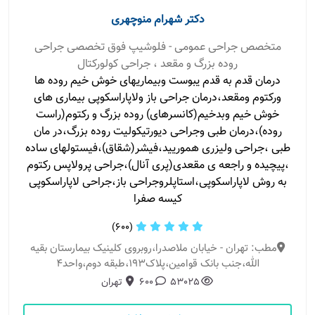
دکتر شهرام منوچهری
متخصص جراحی عمومی - فلوشیپ فوق تخصصی جراحی
روده بزرگ و مقعد ، جراحی کولورکتال
درمان قدم به قدم یبوست وبیماریهای خوش خیم روده ها
ورکتوم ومقعد،درمان جراحی باز ولاپاراسکوپی بیماری های
خوش خیم وبدخیم(کانسرهای) روده بزرگ و رکتوم(راست
روده)،درمان طبی وجراحی دیورتیکولیت روده بزرگ،در مان
طبی ،جراحی ولیزری هموریید،فیشر(شقاق)،فیستولهای ساده
،پیچیده و راجعه ی مقعدی(پری آنال)،جراحی پرولاپس رکتوم
به روش لاپاراسکوپی،استاپلروجراحی باز،جراحی لاپاراسکوپی
کیسه صفرا
(600)
مطب: تهران - خیابان ملاصدرا،روبروی کلینیک بیمارستان بقیه
الله،جنب بانک قوامین،پلاک۱۹۳،طبقه دوم،واحد۴
53025
600
تهران