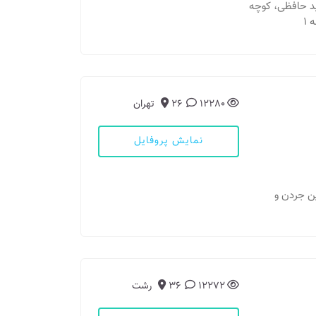
هید حافظی، کوچه
12280
26
تهران
نمایش پروفایل
ن جردن و
12272
36
رشت