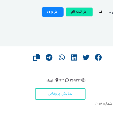
ثبت نام
ورود
26923
93
تهران
نمایش پروفایل
مطب 1: تهران - ملاصدرا، بین شیخ بهایی و چمران، شماره 218،