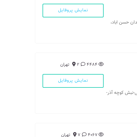
نمایش پروفایل
میدان حسن اباد،
4484
2
تهران
نمایش پروفایل
الی-نبش کوچه آذر-
4067
7
تهران