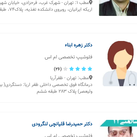
مطب 1: تهران - شهرک غرب، فرحزادی، خیابان ش
اریکه ایرانیان، روبروی دانشکده تغذیه، پلاک74، طبقه 1
دکتر زهره ابناء
فلوشیپ تخصصی ام اس
(26)
مطب: تهران - ظفرآریا
درمانگاه فوق تخصصی داخلی ظفر اریا: دستگردی( بی
ولیعصر) پلاک ۲۸۳ طبقه ششم
دکتر حمیدرضا قلیانچی لنگرودی
فلوشیپ تخصصی ام اس