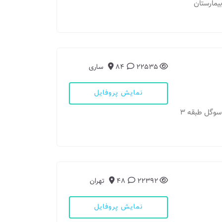
الیا، بیمارستان
22535
84
ساری
نمایش پروفایل
مطب: ساری - خیابان فرهنگ فرهنگ 17 ساختمان سوگل طبقه 3
22392
48
تهران
نمایش پروفایل