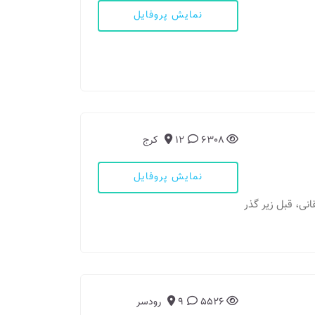
نمایش پروفایل
6308
12
کرج
نمایش پروفایل
لقانی، قبل زیر گذر
5526
9
رودسر