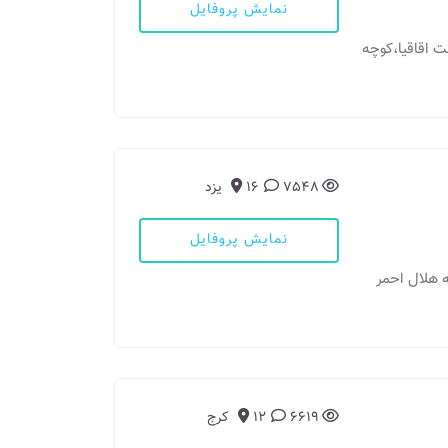
نمایش پروفایل
ست اقاقیا،کوچه
7548
16
یزد
نمایش پروفایل
ه هلال احمر
6619
12
کرج