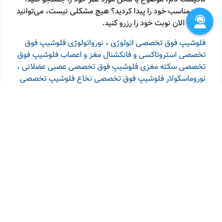
دکتر مناسب خود را پیدا کردید؟ هیچ مشکلی نیست، می‌توانید
همین الان نوبت خود را رزرو کنید.
فلوشیپ فوق تخصصی اتولوژی ، نورواتولوژی
فلوشیپ فوق
تخصصی استروتاکسی و فانکشنال مغز و اعصاب
فلوشیپ فوق
تخصصی سکته مغزی
فلوشیپ فوق تخصصی عصبی عضلانی ،
نوروماسکولار
فلوشیپ فوق تخصصی نخاع
فلوشیپ تخصصی
ام اس
فلوشیپ تخصصی اختلالات حرکتی
فلوشیپ تخصصی
اتولوژی و اتونورولوژی
فلوشیپ تخصصی تصویربرداری مداخله
ای اعصاب (نورورادیولوژی)
فلوشیپ تخصصی صرع
متخصص
مغز و اعصاب ، فوق تخصص اینترونشن نرواسکولار
متخصص
جراحی مغز و اعصاب ، فلوشیپ نورواندوسکوپی و جراحی
قاعده جمجمه
متخصص بیماری های مغز و اعصاب - فلوشیپ
اقدامات مداخله ای اعصاب (نورواینترونشن)
فلوشیپ طب
خواب
علوم اعصاب
متخصص کودکان - فوق تخصص بیماری
های مغز و اعصاب کودکان
متخصص بیماری های مغز و
اعصاب (نورولوژی)
متخصص بیماری های مغز و اعصاب
(نورولوژی) ، فلوشیپ پزشکی خواب
متخصص جراحی مغز و
اعصاب ، فلوشیپ جراحی مغز و اعصاب کودکان
فوق تخصص