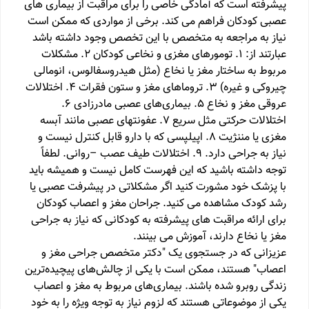
پیشرفته است که آمادگی خاصی را برای مراقبت از بیماری های
عصبی کودکان فراهم می کند. برخی از مواردی که ممکن است
نیاز به مراجعه به متخصص با این تخصص وجود داشته باشد
عبارتند از: 1. تومورهای مغزی و نخاعی کودکان 2. مشکلات
مربوط به ساختار مغز یا نخاع (مثل هیدروسفالوس، انومالی
چیروکی و غیره) 3. تروماهای مغز و ستون فقرات 4. اختلالات
عروقی مغز و نخاع 5. بیماری‌های عصبی مادرزادی 6.
اختلالات حرکتی مثل سریع 7. عفونتهای عصبی مانند آبسه
مغزی یا مننژیت 8. اپیلپسی که با دارو قابل کنترل نیست و
نیاز به جراحی دارد. 9. اختلالات طیف عصب –روانی. لطفاً
توجه داشته باشید که این فهرست کامل نیست و همیشه باید
با پزشک خود مشورت کنید اگر مشکلاتی در پیشرفت عصبی یا
رشد کودک مشاهده می کنید. جراحان مغز و اعصاب کودکان
برای ارائه مراقبت های پیشرفته به کودکانی که نیاز به جراحی
مغز یا نخاع دارند، آموزش می بینند.
عزیزانی که در جستجوی یک "دکتر متخصص جراحی مغز و
اعصاب" هستند، ممکن است با یکی از چالش‌های پیچیده‌ترین
زندگی روبرو شده باشند. بیماری‌های مربوط به مغز و اعصاب
یکی از موضوعاتی هستند که لزوم نیاز به توجه ویژه را به خود