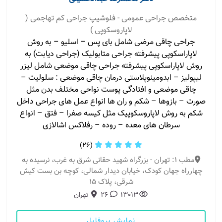
متخصص جراحی عمومی - فلوشیپ جراحی کم تهاجمی (
لاپاروسکوپی )
جراحی چاقی مرضی شامل بای پس – اسلیو – به روش
لاپاراسکوپی پیشرفته جراحی متابولیک (جراحی دیابت) به
روش لاپاراسکوپی پیشرفته جراحی چاقی موضعی شامل لیزر
لیپولیز – ابدومینوپلاستی درمان چاقی موضعی : سلولیت –
چاقی موضعی و افتادگی پوست نواحی مختلف بدن مثل
صورت – بازوها – شکم و ران ها انواع عمل های جراحی داخل
شکم به روش لاپاروسکوپیک مثل کیسه صفرا – فتق – انواع
سرطان های معده – روده – رفلاکس اشالازی
(26)
مطب 1: تهران - بزرگراه شهید حقانی شرق به غرب، نرسیده به
چهارراه جهان کودک، خیابان دیدار شمالی، کوچه بن بست کیش
شرقی، پلاک 15
13013
26
تهران
نمایش پروفایل