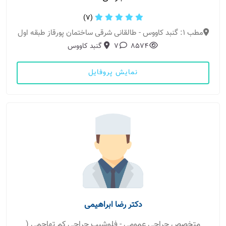
(7)
مطب 1: گنبد کاووس - طالقانی شرقی ساختمان پورقاز طبقه اول
8574
7
گنبد کاووس
نمایش پروفایل
دکتر رضا ابراهیمی
متخصص جراحی عمومی - فلوشیپ جراحی کم تهاجمی (