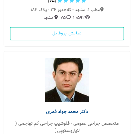
(75)
مطب 1: مشهد - کلاهدوز 36 - پلاک 182
20592
75
مشهد
نمایش پروفایل
دکتر محمد جواد قمری
متخصص جراحی عمومی - فلوشیپ جراحی کم تهاجمی (
لاپاروسکوپی )