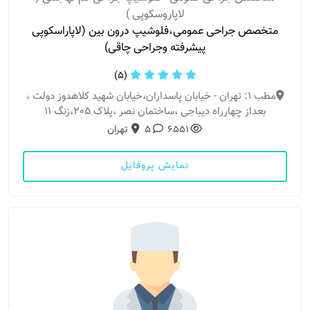
لاپاروسکوپی )
متخصص جراحی عمومی،فلوشیپ درون بین (لاپاراسکوپی
پیشرفته وجراحی چاقی)
(5)
مطب 1: تهران - خیابان پاسداران،خیابان شهید کلاهدوز دولت ،
بعداز چهارراه دیباجی ،ساختمان نصر ،پلاک 205،زنگ 11
6551
5
تهران
نمایش پروفایل