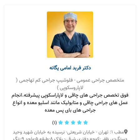
دکتر فربد امامی یگانه
متخصص جراحی عمومی - فلوشیپ جراحی کم تهاجمی (
لاپاروسکوپی )
فوق تخصص جراحی های چاقی و لاپاراسکوپی پیشرفته.انجام
عمل های جراحی چاقی و متابولیک مانند اسلیو معده و انواع
جراحی های بای پس معده
(1)
مطب 1: تهران - خیابان شریعتی- نرسیده به خیابان شهید وحید
دستگردی ظفر -کوچه دفتری شرقی- پلاک ۸-طبقه ۵-واحد ۹-زنگ