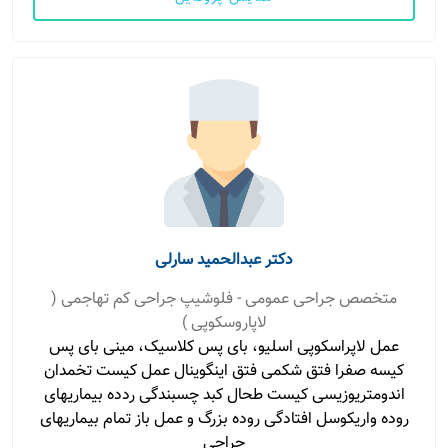
دکتر عبدالحمید سارلی
متخصص جراحی عمومی - فلوشیپ جراحی کم تهاجمی (
لاپاروسکوپی )
عمل لاپراسکوپی اسلیو، بای پس کلاسیک، مینی بای پس
کیسه صفرا فتق شکمی فتق اینگوینال عمل کیست تخمدان
اندومتریوزیسی کیست طحال کبد چسبندگی ردده بیماریهای
روده واریکوسل افتادگی روده بزرگ و عمل باز تمام بیماریهای
جراحی