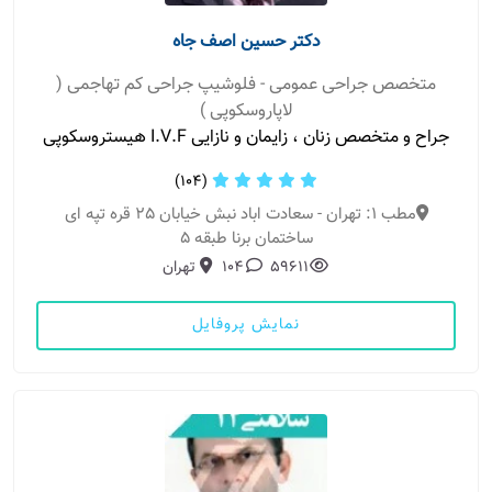
دکتر حسین اصف جاه
متخصص جراحی عمومی - فلوشیپ جراحی کم تهاجمی (
لاپاروسکوپی )
جراح و متخصص زنان ، زایمان و نازایی I.V.F هیستروسکوپی
(104)
مطب 1: تهران - سعادت اباد نبش خیابان 25 قره تپه ای
ساختمان برنا طبقه 5
59611
104
تهران
نمایش پروفایل