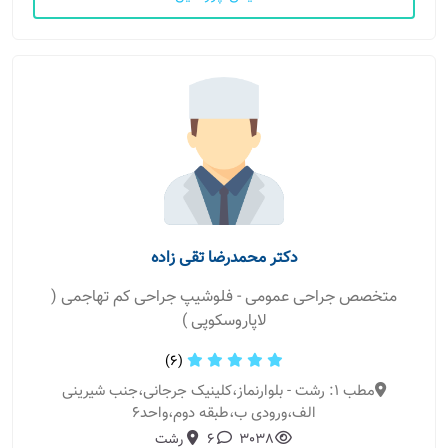
دکتر محمدرضا تقی زاده
متخصص جراحی عمومی - فلوشیپ جراحی کم تهاجمی (
لاپاروسکوپی )
(6)
مطب 1: رشت - بلوارنماز،کلینیک جرجانی،جنب شیرینی
الف،ورودی ب،طبقه دوم،واحد۶
3038
6
رشت