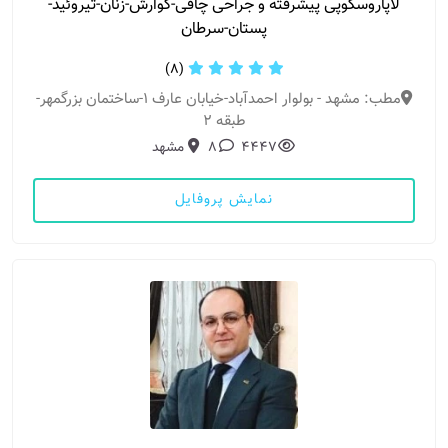
لاپاروسکوپی پیشرفته و جراحی چاقی-گوارش-زنان-تیروئید-
پستان-سرطان
(8)
مطب: مشهد - بولوار احمدآباد-خیابان عارف 1-ساختمان بزرگمهر-
طبقه 2
4447
8
مشهد
نمایش پروفایل