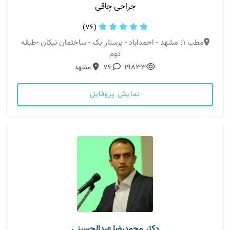
جراحی چاقی
(76)
مطب 1: مشهد - احمداباد - پرستار یک - ساختمان نیکان -طبقه
دوم
19833
76
مشهد
نمایش پروفایل
دکتر محمدرضا عبدالحسینی