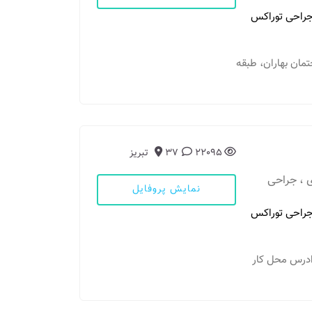
راحی توراکس
اختمان بهاران، طبقه
22095
37
تبریز
 ، جراحی
نمایش پروفایل
راحی توراکس
س ادرس محل کار