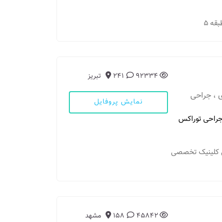
92334
241
تبریز
 ، جراحی
نمایش پروفایل
راحی توراکس
 پلی کلینیک تخصصی
45842
158
مشهد