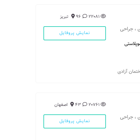
22081
96
تبریز
 ، جراحی
نمایش پروفایل
وپلاستی
20761
43
اصفهان
 ، جراحی
نمایش پروفایل