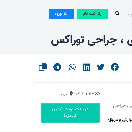
ثبت نام
ورود
، جراحی توراکس
10123
11
تبریز
 ، جراحی
دریافت نوبت (بدون
کارمزد)
وارش و عروق-