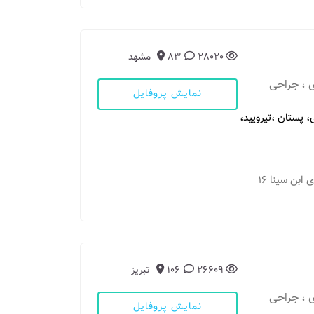
28020
83
مشهد
 ، جراحی
نمایش پروفایل
 پستان ،تیرویید،
مطب 1: مشهد - کوی دکترا - خیابان ابن سینا- روبروی ابن سینا 16
26609
106
تبریز
 ، جراحی
نمایش پروفایل