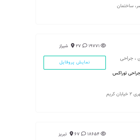
قصر، ساختمان
19771
27
شیراز
 ، جراحی
نمایش پروفایل
راحی توراکس
مطب 1: شیراز - 1 میدان نمازی، درمانگاه شهید مطهری 2 خیابان کریم
18654
67
تبریز