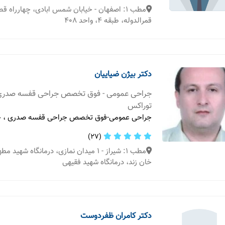
مطب 1: اصفهان - خیابان شمس ابادی، چهارراه 
قمرالدوله، طبقه 4، واحد 408
دکتر بیژن ضیاییان
جراحی عمومی - فوق تخصص جراحی قفسه صدری
توراکس
جراحی عمومی-فوق تخصص جراحی قفسه صدری ، ج
(27)
خان زند، درمانگاه شهید فقیهی
دکتر کامران ظفردوست