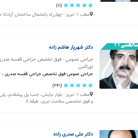
(11)
مطب 1: تبریز - چهارراه باغشمال ساختمان آپادانا طبقه 5
دکتر شهریار هاشم زاده
جراحی عمومی - فوق تخصص جراحی قفسه صدری
توراکس
جراحی عمومی-فوق تخصص جراحی قفسه صدری ، ج
(241)
مطب 1: تبریز - بلوار نیایش، جنب پل پیشقدم،
و فوق تخصصی سلامت تبریز، طبقه ۸
دکتر علی صدری زاده