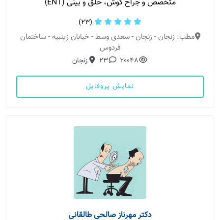
متخصص و جراح گوش، حلق و بینی (ENT)
(23)
مطب: زنجان - زنجان - سعدی وسط - خیابان زینبیه - ساختمان
فردوس
20048
23
زنجان
نمایش پروفایل
دکتر مهرناز صالحی طالقانی