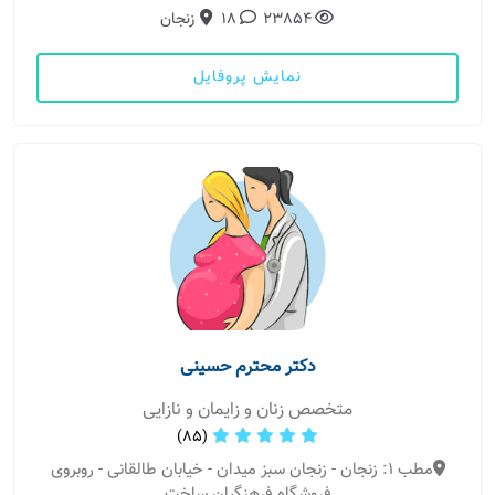
23854
18
زنجان
نمایش پروفایل
دکتر محترم حسینی
متخصص زنان و زایمان و نازایی
(85)
مطب 1: زنجان - زنجان سبز میدان - خیابان طالقانی - روبروی
فروشگاه فرهنگیان ساخت