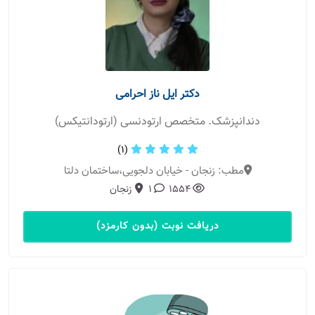
دکتر ایل ناز احرامی
دندانپزشک. متخصص ارتودنسی (ارتودانتیکس)
(1)
مطب: زنجان - خیابان دلجویی،ساختمان دلتا
1554
1
زنجان
دریافت نوبت (بدون کارمزد)