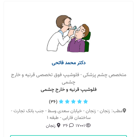
دکتر محمد فاتحی
متخصص چشم پزشکی - فلوشیپ فوق تخصصی قرنیه و خارج
چشمی
فلوشیپ قرنیه و خارج چشمی
(36)
مطب: زنجان - زنجان - خیابان سعدی وسط - جنب بانک تجارت -
ساختمان فارابی - طبقه 1
17001
36
زنجان