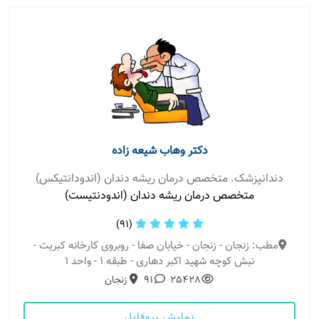
دکتر وهاب شیعه زاده
دندانپزشک. متخصص درمان ریشه دندان (اندودانتیکس)
متخصص درمان ریشه دندان (اندودنتیست)
(91)
مطب: زنجان - زنجان - خیابان صفا - روبروی کارخانه کبریت -
نبش کوچه شهید اکبر دهاری - طبقه 1 - واحد 1
25428
91
زنجان
نمایش پروفایل