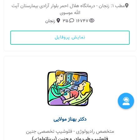
مطب 1: زنجان - درمانگاه هلال احمر بلوار آزادی بیمارستان آیت
الله موسوی
16747
35
زنجان
نمایش پروفایل
دکتر بهناز مولایی
متخصص رادیولوژی - فلوشیپ تخصصی جنین
فلوشیپ طب مادر و جنین (پریناتولوژی)