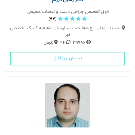
دکتر رامین فرزام
فوق تخصص جراحی دست و اعصاب محیطی
(94)
مطب 1: زنجان - خ صفا جنب بیمارستان شفیعیه کلنیک تخصصی
نور
39986
94
زنجان
نمایش پروفایل