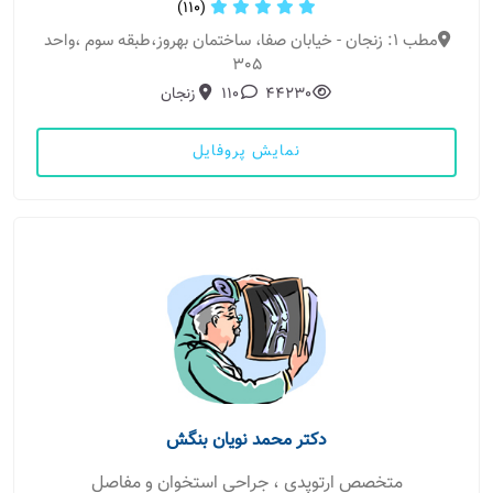
(110)
مطب 1: زنجان - خيابان صفا، ساختمان بهروز،طبقه سوم ،واحد
٣٠٥
44230
110
زنجان
نمایش پروفایل
دکتر محمد نویان بنگش
متخصص ارتوپدی ، جراحی استخوان و مفاصل