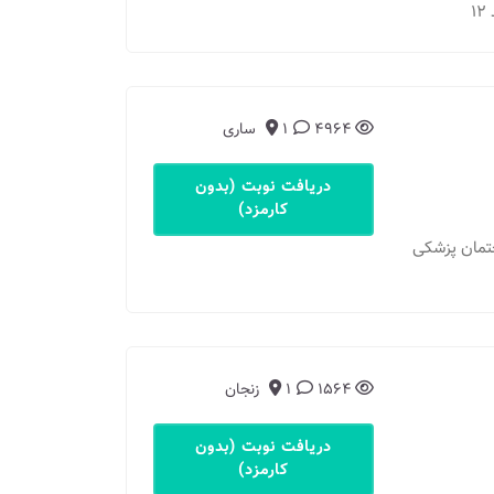
4964
1
ساری
دریافت نوبت (بدون
کارمزد)
یه ، ساختمان پزشکی
1564
1
زنجان
دریافت نوبت (بدون
کارمزد)