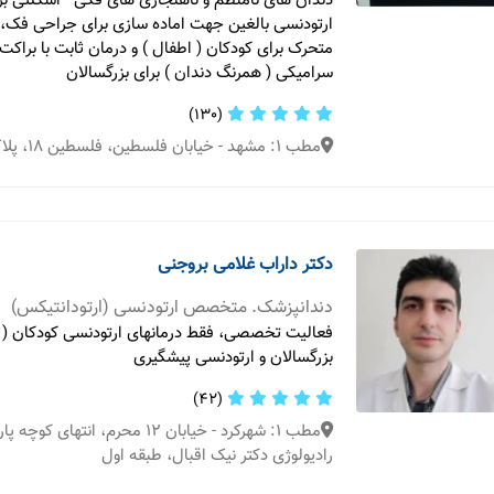
دندان های نامنظم و ناهنجاری های فکی - اسکلتی بز
ارتودنسی بالغین جهت اماده سازی برای جراحی فک، 
متحرک برای کودکان ( اطفال ) و درمان ثابت با براکت
سرامیکی ( همرنگ دندان ) برای بزرگسالان
(130)
مطب 1: مشهد - خیابان فلسطین، فلسطین 18، پلاک10، طبقه چهارم
دکتر داراب غلامی بروجنی
دندانپزشک. متخصص ارتودنسی (ارتودانتیکس)
فعالیت تخصصی، فقط درمانهای ارتودنسی کودکان ( ا
بزرگسالان و ارتودنسی پیشگیری
(42)
مطب 1: شهرکرد - خیابان ١٢ محرم، انته
رادیولوژی دکتر نیک اقبال، طبقه اول