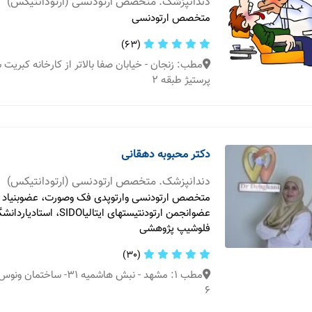
دندانپزشک. متخصص ارتودنسی (ارتودانتیکس)
متخصص ارتودنسی
(63)
مطب: زنجان - خیابان صفا بالاتر از کارخانه کبریت
پرستیژ طبقه 2
دکتر محبوبه دهقانی
دندانپزشک. متخصص ارتودنسی (ارتودانتیکس)
متخصص ارتودنسی وارتوپدی فک وصورت، عضوبنیاد م
فلوشیپ پژوهشی
(30)
مطب 1: مشهد - نبش هاشمیه ۳۱
۶