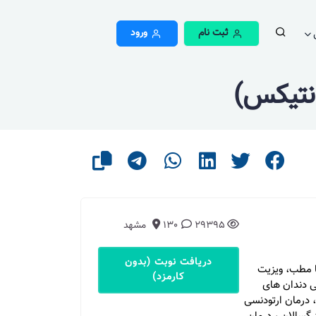
ثبت نام
ورود
نتیکس)
29395
130
مشهد
دریافت نوبت (بدون
ا مطب، ویزیت
کارمزد)
 دندان های
 درمان ارتودنسی