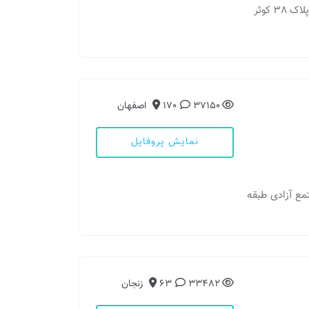
مطب 1: مشهد - بلوار وکیل آباد بلوار باهنر باهنر 7 پلاک 38 کوثر
37150
170
اصفهان
نمایش پروفایل
تمع آزادی طبقه
33482
63
زنجان