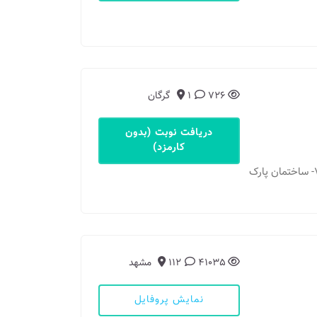
726
1
گرگان
دریافت نوبت (بدون
کارمزد)
مطب: گرگان - بلوار نهارخوران- بین عدالت ۷۴ و ۷۶- ساختمان پارک
41035
112
مشهد
نمایش پروفایل