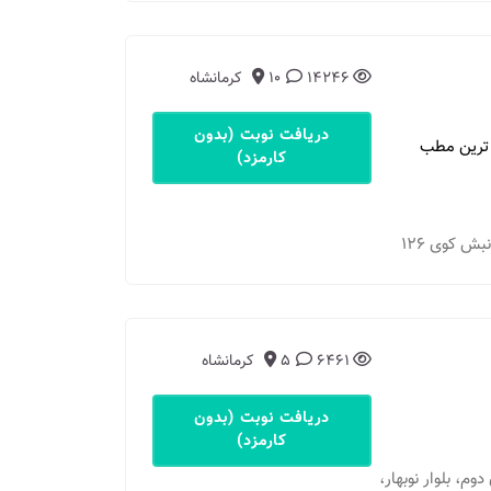
14246
10
کرمانشاه
دریافت نوبت (بدون
 ترین مطب
کارمزد)
بش كوى ١٢٦
6461
5
کرمانشاه
دریافت نوبت (بدون
کارمزد)
، بلوار نوبهار،