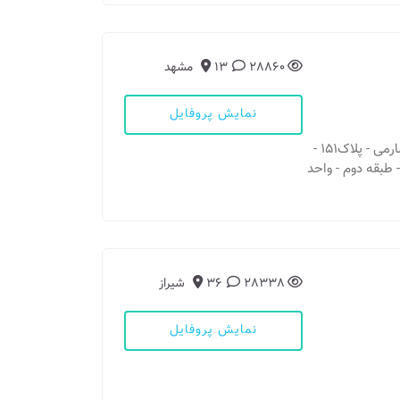
28860
13
مشهد
نمایش پروفایل
مطب 1: مشهد - بلوار هاشمیه - هاشمیه 18 بلوار صارمی - پلاک151 -
طبقه دوم - واحد
28338
36
شیراز
نمایش پروفایل