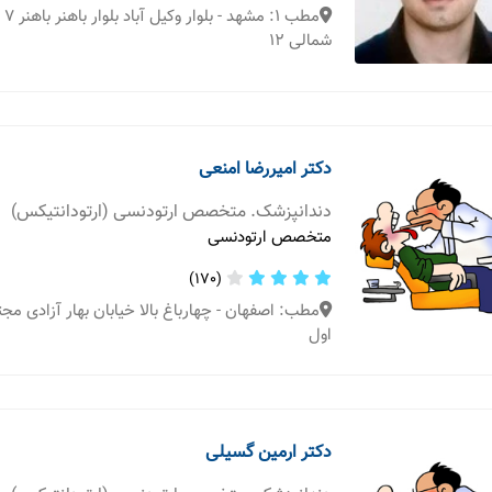
شمالی 12
دکتر امیررضا امنعی
دندانپزشک. متخصص ارتودنسی (ارتودانتیکس)
متخصص ارتودنسی
(170)
مطب: اصفهان - چهارباغ بالا خیابان بهار آزادی مج
اول
دکتر ارمین گسیلی