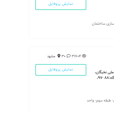
نمایش پروفایل
 سازی ساختمان
31604
30
مشهد
نمایش پروفایل
لی نخبگان،
عضوانجمن ارتودنتیستهای ایتالیاSIDO، استادیاردانشگاه:88 -97،
- ساختمان ونوس- طبقه سوم- واحد