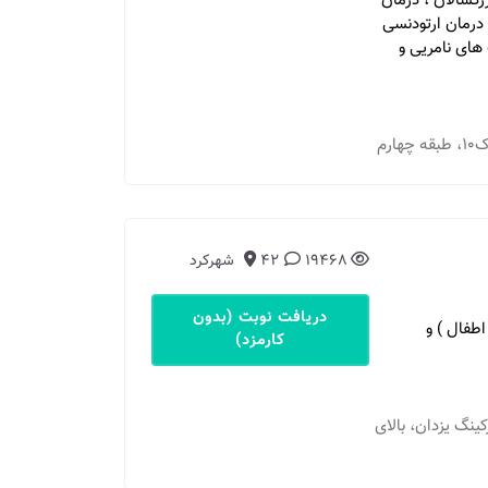
رگسالان ، درمان
درمان ارتودنسی
 های نامریی و
19468
42
شهرکرد
دریافت نوبت (بدون
طفال ) و
کارمزد)
ای کوچه پارکینگ یزدان، بالای