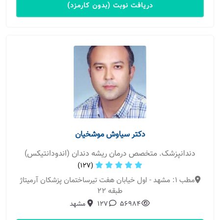
دریافت نوبت (بدون کارمزد)
دکتر سیاوش موشخیان
دندانپزشک. متخصص درمان ریشه دندان (اندودانتیکس)
(127)
مطب 1: مشهد - اول خیابان هفت تیرساختمان پزشکان آرمیتاژ
طبقه 22
56984
127
مشهد