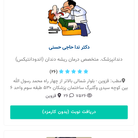
دکتر ندا حاجی حسنی
دندانپزشک. متخصص درمان ریشه دندان (اندودانتیکس)
(26)
مطب: قزوین - بلوار شمالی بالاتر از چهار راه محمد رسول الله
بین کوچه سیدی وگلبرگ ساختمان پزشکان ۵۳۰ طبقه سوم واحد ۶
7526
26
قزوین
دریافت نوبت (بدون کارمزد)