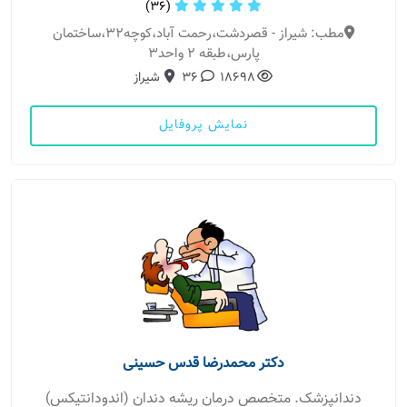
(36)
مطب: شیراز - قصردشت،رحمت آباد،کوچه۳۲،ساختمان
پارس،طبقه ۲ واحد۳
18698
36
شیراز
نمایش پروفایل
دکتر محمدرضا قدس حسینی
دندانپزشک. متخصص درمان ریشه دندان (اندودانتیکس)