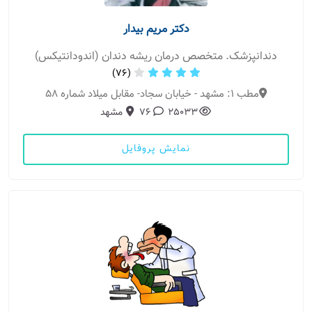
دکتر مریم بیدار
دندانپزشک. متخصص درمان ریشه دندان (اندودانتیکس)
(76)
مطب 1: مشهد - خیابان سجاد- مقابل میلاد شماره 58
25033
76
مشهد
نمایش پروفایل