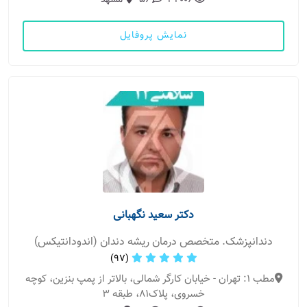
32006
56
مشهد
نمایش پروفایل
دکتر سعید نگهبانی
دندانپزشک. متخصص درمان ریشه دندان (اندودانتیکس)
(97)
مطب 1: تهران - خیابان کارگر شمالی، بالاتر از پمپ بنزین، کوچه
خسروی، پلاک81، طبقه 3