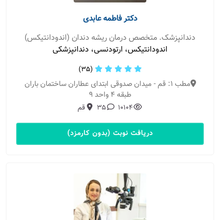
دکتر فاطمه عابدی
دندانپزشک. متخصص درمان ریشه دندان (اندودانتیکس)
اندودانتیکس، ارتودنسی، دندانپزشکی
(35)
مطب 1: قم - میدان صدوقی ابتدای عطاران ساختمان باران
طبقه 4 واحد 9
10104
35
قم
دریافت نوبت (بدون کارمزد)