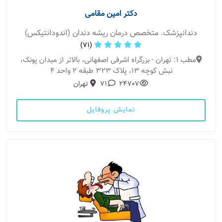
دکتر امین مقامی
دندانپزشک. متخصص درمان ریشه دندان (اندودانتیکس)
(71)
مطب 1: تهران - بزرگراه اشرفی اصفهانی، بالاتر از میدان پونک،
نبش کوچه 13، پلاک 323 طبقه 2 واحد 4
24707
71
تهران
نمایش پروفایل