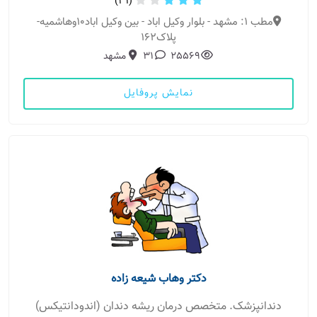
(31)
مطب 1: مشهد - بلوار وکیل اباد - بین وکیل اباد10وهاشمیه-
پلاک162
25569
31
مشهد
نمایش پروفایل
دکتر وهاب شیعه زاده
دندانپزشک. متخصص درمان ریشه دندان (اندودانتیکس)