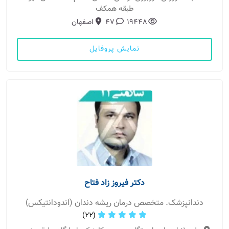
طبقه همکف
19448
47
اصفهان
نمایش پروفایل
دکتر فیروز زاد فتاح
دندانپزشک. متخصص درمان ریشه دندان (اندودانتیکس)
(22)