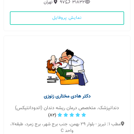
31832
97
تهران
نمایش پروفایل
دکتر هادی مختاری زنوزی
دندانپزشک. متخصص درمان ریشه دندان (اندودانتیکس)
(82)
مطب 1: تبریز - بلوار ٢٩ بهمن، جنب برج شهر، برج زمرد، طبقه٧،
واحد C