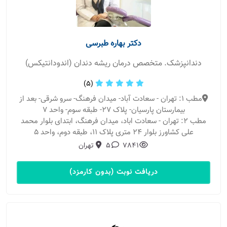
دکتر بهاره طبرسی
دندانپزشک. متخصص درمان ریشه دندان (اندودانتیکس)
(5)
مطب 1: تهران - سعادت آباد- میدان فرهنگ- سرو شرقی- بعد از
بیمارستان پارسیان- پلاک 27- طبقه سوم- واحد 7
مطب 2: تهران - سعادت اباد، میدان فرهنگ، ابتدای بلوار محمد
علی کشاورز بلوار ۲۴ متری پلاک ۱۱، طبقه دوم، واحد ۵
7841
5
تهران
دریافت نوبت (بدون کارمزد)