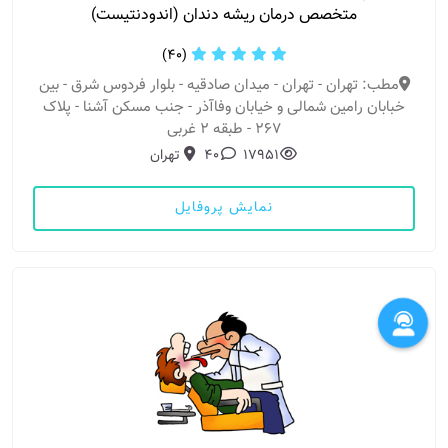
متخصص درمان ریشه دندان (اندودنتیست)
(40)
مطب: تهران - تهران - میدان صادقیه - بلوار فردوس شرق - بین
خبابان رامین شمالی و خیابان وفاآذر - جنب مسکن آشنا - پلاک
267 - طبقه 2 غربی
17951
40
تهران
نمایش پروفایل