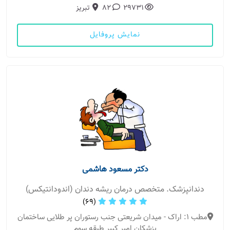
29731
82
تبریز
نمایش پروفایل
دکتر مسعود هاشمی
دندانپزشک. متخصص درمان ریشه دندان (اندودانتیکس)
(69)
مطب 1: اراک - میدان شریعتی جنب رستوران پر طلایی ساختمان
پزشکان امیر کبیر طبقه سوم