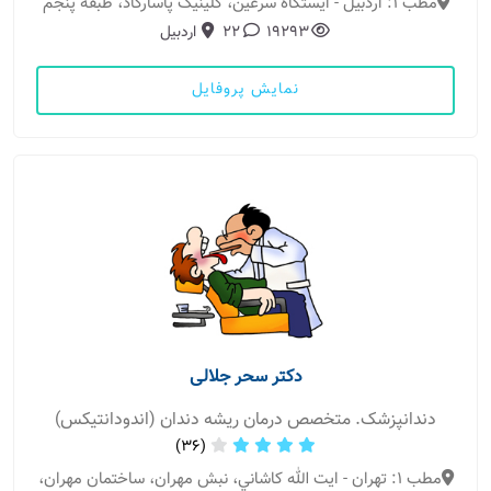
مطب 1: اردبیل - ایستگاه سرعین، کلینیک پاسارگاد، طبقه پنجم
19293
22
اردبیل
نمایش پروفایل
دکتر سحر جلالی
دندانپزشک. متخصص درمان ریشه دندان (اندودانتیکس)
(36)
مطب 1: تهران - ايت الله كاشاني، نبش مهران، ساختمان مهران،