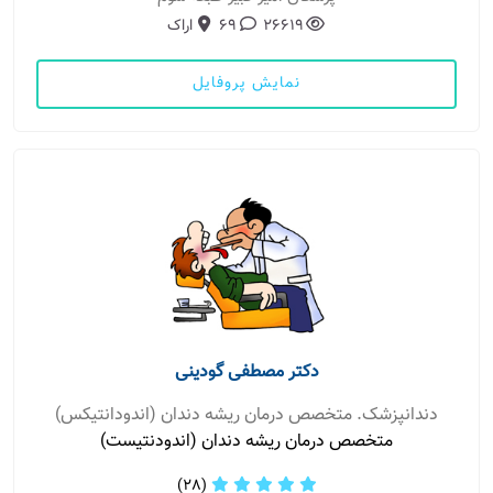
26619
69
اراک
نمایش پروفایل
دکتر مصطفی گودینی
دندانپزشک. متخصص درمان ریشه دندان (اندودانتیکس)
متخصص درمان ریشه دندان (اندودنتیست)
(28)