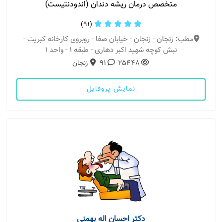
متخصص درمان ریشه دندان (اندودنتیست)
(91)
مطب: زنجان - زنجان - خیابان صفا - روبروی کارخانه کبریت -
نبش کوچه شهید اکبر دهاری - طبقه 1 - واحد 1
25448
91
زنجان
نمایش پروفایل
دکتر احسان اله بهمنی