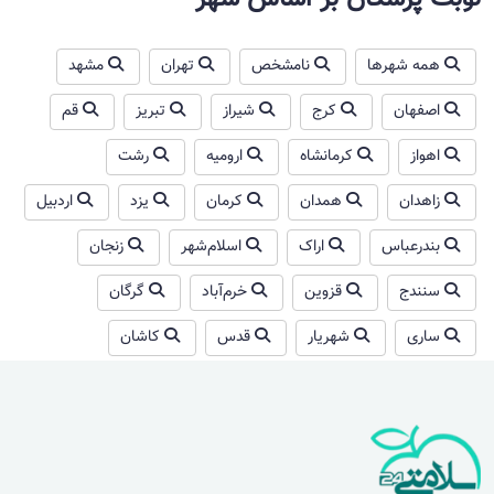
همه شهرها
نامشخص
تهران
مشهد
اصفهان
کرج
شیراز
تبریز
قم
اهواز
کرمانشاه
ارومیه
رشت
زاهدان
همدان
کرمان
یزد
اردبیل
بندرعباس
اراک
اسلام‌شهر
زنجان
سنندج
قزوین
خرم‌آباد
گرگان
ساری
شهریار
قدس
کاشان