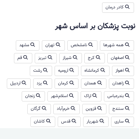
کادر درمان
نوبت پزشکان بر اساس شهر
همه شهرها
نامشخص
تهران
مشهد
اصفهان
کرج
شیراز
تبریز
قم
اهواز
کرمانشاه
ارومیه
رشت
زاهدان
همدان
کرمان
یزد
اردبیل
بندرعباس
اراک
اسلام‌شهر
زنجان
سنندج
قزوین
خرم‌آباد
گرگان
ساری
شهریار
قدس
کاشان