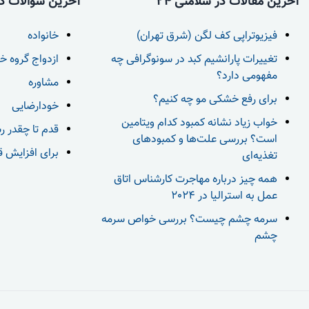
آخرین مقالات در سلامتی 24
آخرین سوالات در 
فیزیوتراپی کف لگن (شرق تهران)
خانواده
تغییرات پارانشیم کبد در سونوگرافی چه
ازدواج گروه خ
مفهومی دارد؟
مشاوره
برای رفع خشکی مو چه کنیم؟
خودارضایی
خواب زیاد نشانه کمبود کدام ویتامین
قدم تا چقدر ر
است؟ بررسی علت‌ها و کمبودهای
برای افزایش قد بعد از 18 س
تغذیه‌ای
همه چیز درباره مهاجرت کارشناس اتاق
عمل به استرالیا در 2024
سرمه چشم چیست؟ بررسی خواص سرمه
چشم