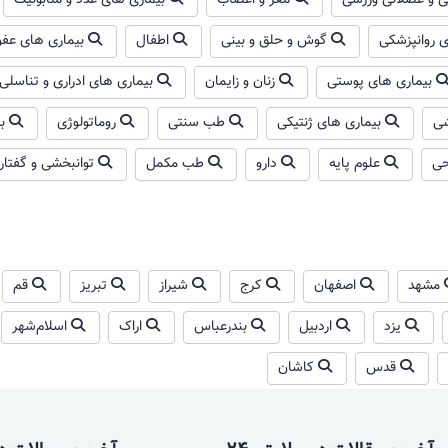
 و عضلانی ورزشی
مغز و اعصاب
بیماری های غدد و متابولیک
ی روانپزشکی
گوش و حلق و بینی
اطفال
بیماری های عفو
بیماری های پوستی
زنان و زایمان
بیماری های ادراری و تناسلی
شی
بیماری های ژنتیکی
طب سنتی
روماتولوژی
ب
حی
علوم پایه
دارو
طب مکمل
توانبخشی و گفتار 
مشهد
اصفهان
کرج
شیراز
تبریز
قم
یزد
اردبیل
بندرعباس
اراک
اسلام‌شهر
قدس
کاشان