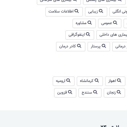
بیماری های چشمی
بیماری های سرطانی
نی انگلی
زیبایی
اطلاعات سلامت
عمومی
مشاوره
یماری های داخلی
اینفوگرافی
درمانی
پرستار
کادر درمان
اهواز
کرمانشاه
ارومیه
زنجان
سنندج
قزوین