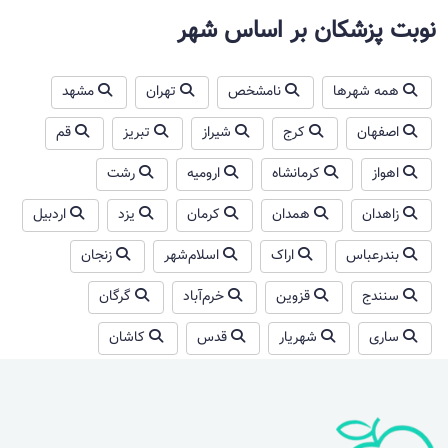
نوبت پزشکان بر اساس شهر
همه شهرها
نامشخص
تهران
مشهد
اصفهان
کرج
شیراز
تبریز
قم
اهواز
کرمانشاه
ارومیه
رشت
زاهدان
همدان
کرمان
یزد
اردبیل
بندرعباس
اراک
اسلام‌شهر
زنجان
سنندج
قزوین
خرم‌آباد
گرگان
ساری
شهریار
قدس
کاشان