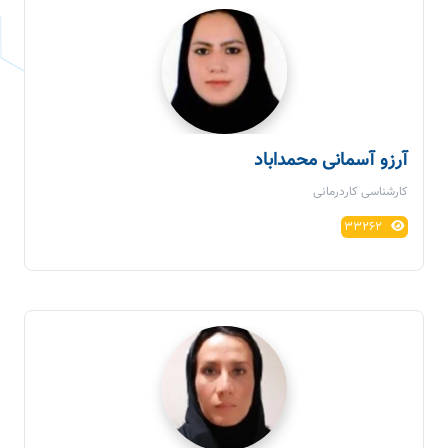
آرزو آسمانی محمداباد
کارشناسی کاردرمانی
33262