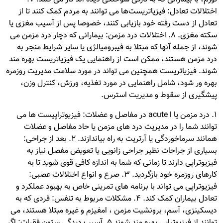
اختلالات تعادل: فیزیاتریست‎‌ها می توانند به مردم کمک کنند تا از
تعادل از دست رفته خود بازیابی کنند، خصوصا پس از آسیب مغزی یا
سکته مغزی. 8. اختلالات درد مزمن: بیمارانی که دچار درد مزمن می
شوند، از جمله آنها که مبتلا به فیبرومیالژی یا سایر شرایط منجر به
درد مزمن هستند، ممکن است از راهنمایی یک فیزیاتریست بهره مند
شوند. فیزیاتریست همچنین می تواند در مورد سلامت مدیریت روزمره
بهره ور شود، شامل راهنمایی در مورد تغذیه، ورزش، کنترل وزن،
پیشگیری از سقوط و مدیریت استرس.
1. درد مزمن یا ا acute در مفاصل و عضلات: فیزیوتراپیست ها می
توانند شما را در مدیریت درد های مزمن یا حاد مفاصل و عضلات
همانند سرماخوردگی یا آرتریت به راه بیاندازند. 2. بعد از جراحی:
بسیاری از جراحات نظیر جراحی زانویی یا تعویض مفصل نیاز به
فیزیوتراپی دارند تا زمانی که شما به اندازه کافی قوی شوید تا به
کارهای روزمره خود بازگردید. 3. صرع و انواع اختلالات عصبی:
فیزیوتراپی می تواند با برنامه های تمرینی خاص به بهبود عملکرد و
تعادل بیماران کمک کند. 4. مشکلات مربوط به تنفس: فردی که به
دیسکینزی، آسم، برونشیت مزمن ، امفیزم و غیره مبتلا هستند، می
توانند از فیزیوتراپی بهره مند شوند 5. آسیب دیدگی ستون فقرات: اگر