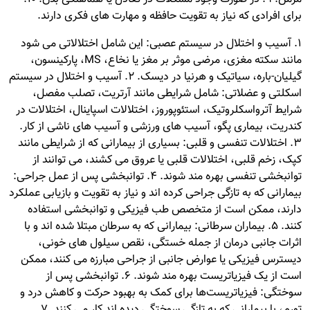
برای افرادی که نیاز به تقویت حافظه و مهارت های فکری دارند.
1. آسیب و اختلال در سیستم عصبی: این شامل اختلالاتی می شود
مانند سکته مغزی، مرضی موثر بر مغز یا نخاع، MS، پارکینسون،
گیلیان-باره، سیاتیک و هرنیا در دیسک. 2. آسیب و اختلال در سیستم
اسکلتی و عضلاتی: شامل شرایطی مانند آرتریت، تصلب مفصل،
شرایط آترواسکلروتیک، استئوپوروز، اختلالات اسپاینال، اختلالات در
کندریت، بیماری پگو، آسیب های ورزشی و آسیب های ناشی از کار.
3. اختلالات تنفسی و قلبی: بسیاری از بیمارانی که از شرایطی مانند
کپک، زخم قلبی، اختلالات قلبی یا عروق می کشند، می توانند از
توانبخشی تنفسی بهره مند شوند. 4. توانبخشی پس از عمل جراحی:
بیمارانی که به تازگی جراحی کرده اند و نیاز به تقویت و بازیابی عملکرد
دارند، ممکن است از متخصص طب فیزیکی و توانبخشی استفاده
کنند. 5. بیماران سرطانی: بیمارانی که به سرطان مبتلا شده اند و با
اثرات جانبی درمان از جمله خستگی، نقص سیلول های خونی،
دیسترس فیزیکی یا عوارض جانبی از جراحی مبارزه می کنند، ممکن
است از یک فیزیاتریست بهره مند شوند. 6. توانبخشی پس از
سوختگی: فیزیاتریست‌ها برای کمک به بهبود حرکت و کاهش درد و
تورم، با بیمارانی که به تازگی سوختگی دیده اند کار می کنند. 7.