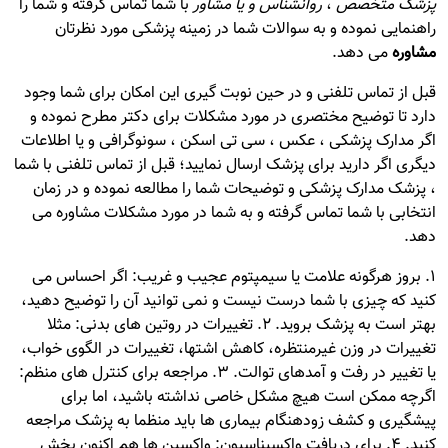
پزشک متخصص
،
روانشناس و یا مشاور
با شما تماس گرفته و شما را
راهنمایی نموده و به سوالات شما در زمینه پزشکی مورد نظرتان
مشاوره
می دهد.
قبل از تماس تلفنی و در حین نوبت گیری این امکان برای شما وجود
دارد تا توضیح مختصری در مورد مشکلات برای دکتر مطرح نموده و
اگر مدارک پزشکی ، عکس ، سی تی اسکن ، سونوگرافی و یا اطلاعات
دیگری اگر دارید برای پزشک ارسال نمایید؛ قبل از تماس تلفنی با شما
، پزشک مدارک پزشکی و توضیحات شما را مطالعه نموده و در زمان
انتخابی با شما تماس گرفته و به شما در مورد مشکلات مشاوره می
دهد.
1. بروز هرگونه علامت یا سیمپتوم عجیب و غریب: اگر احساس می
کنید که چیزی با شما درست نیست و نمی توانید آن را توضیح دهید،
بهتر است به پزشک بروید. 2. تغییرات در روتین های بدنی: مثلا
تغییرات در وزن غیرمنتظره، کاهش اشتها، تغییرات در الگوی خواب،
یا تغییر در رفت و آمدهای توالت. 3. مراجعه برای کنترل های منظم:
اگرچه ممکن است هیچ مشکل خاصی نداشته باشید، اما برای
پیشگیری و کشف زودهنگام بیماری ها باید منظما به پزشک مراجعه
کنید. 4. برای دریافت واکسیناسیون: واکسین ها هم اکنون بخش