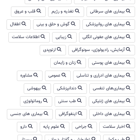
بیماری های سرطانی
تغذیه و رژیم
قلب و عروق
بیماری های روانپزشکی
گوش و حلق و بینی
اطفال
بیماری های عفونی انگلی
زیبایی
اطلاعات سلامت
آزمایش، رادیولوژی، سونوگرافی
ارتوپدی
بیماری های پوستی
زنان و زایمان
بیماری های ادراری و تناسلی
عمومی
مشاوره
بیماری‌های تنفسی
دندانپزشکی
بیهوشی
بیماری های ژنتیکی
طب سنتی
روماتولوژی
بیماری های داخلی
اینفوگرافی
بیماری های جنسی
اخبار سلامت
جراحی
علوم پایه
دارو
طب مکمل
توانبخشی و گفتار درمانی
پرستار