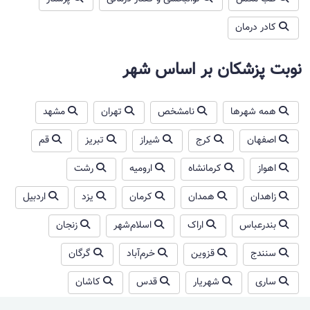
کادر درمان
نوبت پزشکان بر اساس شهر
همه شهرها
نامشخص
تهران
مشهد
اصفهان
کرج
شیراز
تبریز
قم
اهواز
کرمانشاه
ارومیه
رشت
زاهدان
همدان
کرمان
یزد
اردبیل
بندرعباس
اراک
اسلام‌شهر
زنجان
سنندج
قزوین
خرم‌آباد
گرگان
ساری
شهریار
قدس
کاشان