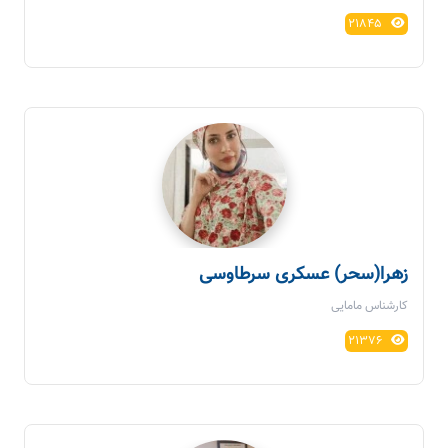
21845
زهرا(سحر) عسکری سرطاوسی
کارشناس مامایی
21376