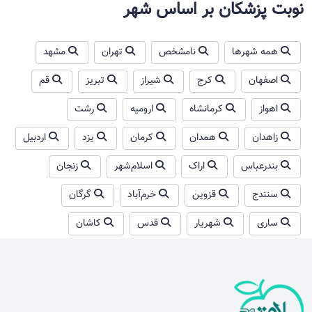
نوبت پزشکان بر اساس شهر
همه شهرها
نامشخص
تهران
مشهد
اصفهان
کرج
شیراز
تبریز
قم
اهواز
کرمانشاه
ارومیه
رشت
زاهدان
همدان
کرمان
یزد
اردبیل
بندرعباس
اراک
اسلام‌شهر
زنجان
سنندج
قزوین
خرم‌آباد
گرگان
ساری
شهریار
قدس
کاشان