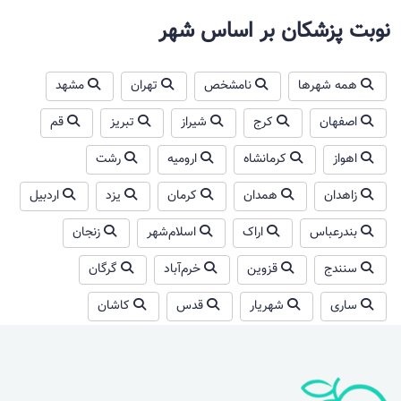
نوبت پزشکان بر اساس شهر
همه شهرها
نامشخص
تهران
مشهد
اصفهان
کرج
شیراز
تبریز
قم
اهواز
کرمانشاه
ارومیه
رشت
زاهدان
همدان
کرمان
یزد
اردبیل
بندرعباس
اراک
اسلام‌شهر
زنجان
سنندج
قزوین
خرم‌آباد
گرگان
ساری
شهریار
قدس
کاشان