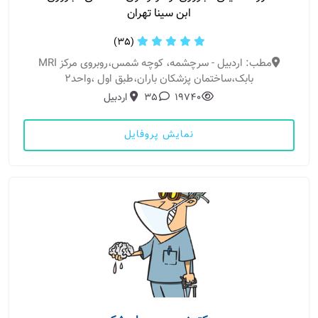
ابن سینا تهران
(35)
مطب: اردبیل - سرچشمه، کوچه شمس،روبروی مرکز MRI
بابک،ساختمان پزشکان باران،طبق اول ،واحد۲
19740
35
اردبیل
نمایش پروفایل