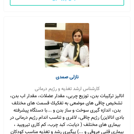
نازلی صمدی
کارشناس ارشد تغذیه و رژیم درمانی
انالیز تركیبات بدن، توزیع چربی، مقدار عضلات، مقدار اب بدن،
تشخیص چاقی های موضعی به تفكیك قسمت های مختلف
بدن، اندازه گیری سوخت و ساز بدن و ...با دستگاه پیشرفته
بادی انالایزر) رژیم چاقی، لاغری و تناسب اندام رژیم درمانی در
بیماری های مختلف ( دیابت، كبد چرب، كم كاری تیرویید ،
بیماری قلبی عروقی و ...) پیگیری رشد و تغذیه مناسب كودكان