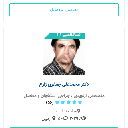
نمایش پروفایل
دکتر محمدعلی جعفری زارع
متخصص ارتوپدی ، جراحی استخوان و مفاصل
(56)
مطب 1: اردبیل - -
20297
56
اردبیل