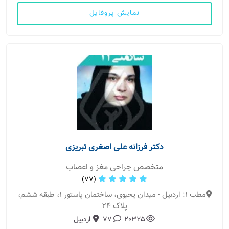
نمایش پروفایل
دکتر فرزانه علی اصغری تبریزی
متخصص جراحی مغز و اعصاب
(77)
مطب 1: اردبیل - میدان یحیوی، ساختمان پاستور 1، طبقه ششم،
پلاک 24
20325
77
اردبیل