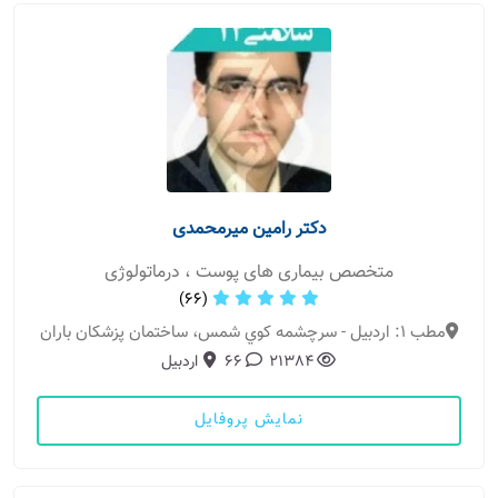
دکتر رامین میرمحمدی
متخصص بیماری های پوست ، درماتولوژی
(66)
مطب 1: اردبیل - سرچشمه كوي شمس، ساختمان پزشكان باران
21384
66
اردبیل
نمایش پروفایل