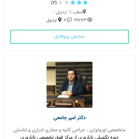
(2)
مطب 1: اردبیل -
19773
2
اردبیل
نمایش پروفایل
دکتر امیر جامعی
متخصص اورولوژی ، جراحی کلیه و مجاری ادراری و تناسلی
دوره تکمیلی ناباروری از مرکز فوق تخصصی ناباروری