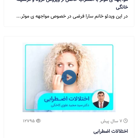
خانگی
در این ویدئو خانم سارا فرضی در خصوص مواجهه ی موثر...
7 سال پیش
12795
اختلالات اضطرابی