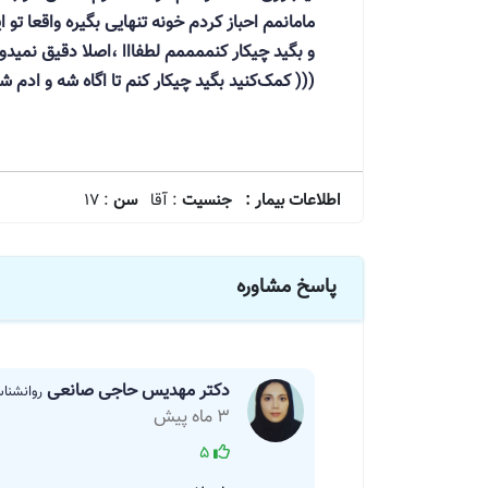
مامانمم احباز کردم خونه تنهایی بگیره واقعا ت
و بگید چیکار کنممممم لطفااا ،اصلا دقیق نمیدو
((( کمک‌کنید بگید چیکار کنم تا اگاه شه و ادم ش
اطلاعات بیمار :
جنسیت
: آقا
سن
: 17
پاسخ مشاوره
دکتر مهدیس حاجی صانعی
روانشنا
3 ماه پیش
5