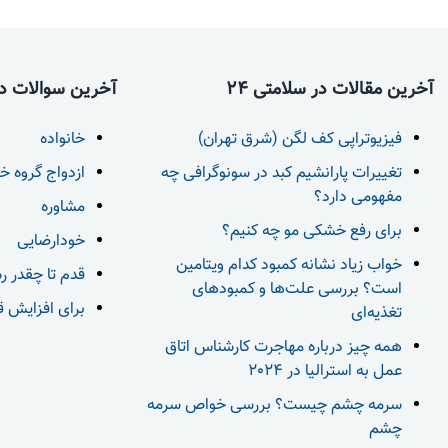
آخرین مقالات در سلامتی 24
آخرین سوالات در 
فیزیوتراپی کف لگن (شرق تهران)
خانواده
تغییرات پارانشیم کبد در سونوگرافی چه
ازدواج گروه خ
مفهومی دارد؟
مشاوره
برای رفع خشکی مو چه کنیم؟
خودارضایی
خواب زیاد نشانه کمبود کدام ویتامین
قدم تا چقدر ر
است؟ بررسی علت‌ها و کمبودهای
برای افزایش قد بعد از 18 س
تغذیه‌ای
همه چیز درباره مهاجرت کارشناس اتاق
عمل به استرالیا در 2024
سرمه چشم چیست؟ بررسی خواص سرمه
چشم