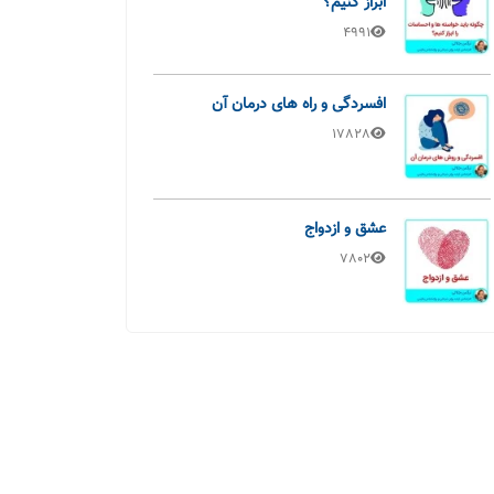
ابراز کنیم؟
4991
افسردگی و راه های درمان آن
17828
عشق و ازدواج
7802